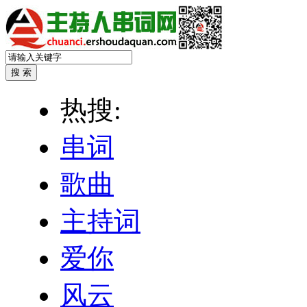
热搜:
串词
歌曲
主持词
爱你
风云