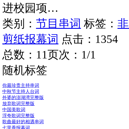
进校园项…
类别：
节目串词
标签：
非
剪纸报幕词
点击：
1354
总数：1
1
页次：1/1
随机标签
你最珍贵主持串词
中秋节主持人台词
外婆的澎湖湾完整版
放弃歌词完整版
中国美歌词
浮夸歌词完整版
歌曲最好的相遇串词
七里香报幕词