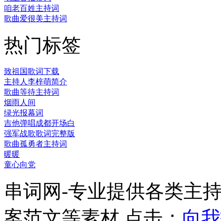
咱老百姓主持词
歌曲爱很美主持词
热门标签
致祖国歌词下载
主持人李梓萌简介
歌曲等待主持词
烟雨人间
绿光报幕词
吉他弹唱成都开场白
强军战歌歌词完整版
歌曲孤勇者主持词
暖暖
童心向党
串词网-专业提供各类主
案范文等素材 点击：
向我