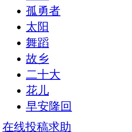
孤勇者
太阳
舞蹈
故乡
二十大
花儿
早安隆回
在线投稿求助