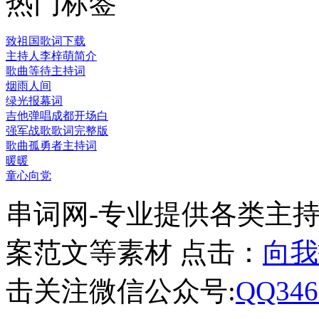
热门标签
致祖国歌词下载
主持人李梓萌简介
歌曲等待主持词
烟雨人间
绿光报幕词
吉他弹唱成都开场白
强军战歌歌词完整版
歌曲孤勇者主持词
暖暖
童心向党
串词网-专业提供各类主
案范文等素材 点击：
向我
击关注微信公众号:
QQ346