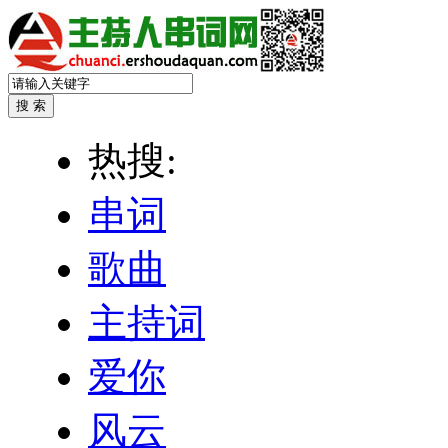
热搜:
串词
歌曲
主持词
爱你
风云