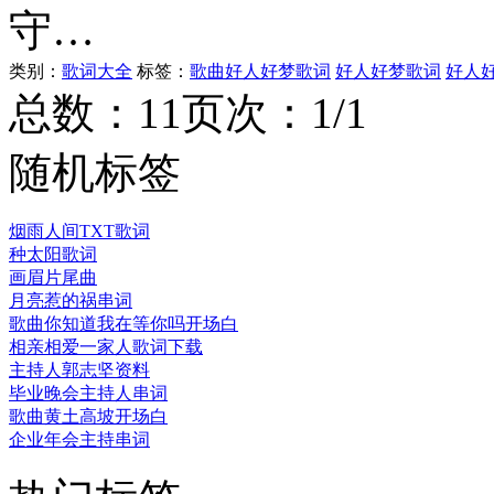
守…
类别：
歌词大全
标签：
歌曲好人好梦歌词
好人好梦歌词
好人
总数：1
1
页次：1/1
随机标签
烟雨人间TXT歌词
种太阳歌词
画眉片尾曲
月亮惹的祸串词
歌曲你知道我在等你吗开场白
相亲相爱一家人歌词下载
主持人郭志坚资料
毕业晚会主持人串词
歌曲黄土高坡开场白
企业年会主持串词