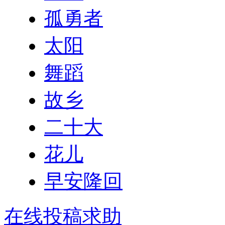
孤勇者
太阳
舞蹈
故乡
二十大
花儿
早安隆回
在线投稿求助