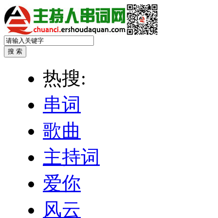
热搜:
串词
歌曲
主持词
爱你
风云