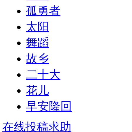
孤勇者
太阳
舞蹈
故乡
二十大
花儿
早安隆回
在线投稿求助