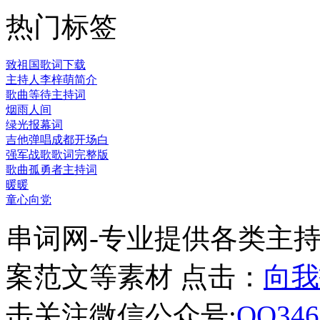
热门标签
致祖国歌词下载
主持人李梓萌简介
歌曲等待主持词
烟雨人间
绿光报幕词
吉他弹唱成都开场白
强军战歌歌词完整版
歌曲孤勇者主持词
暖暖
童心向党
串词网-专业提供各类主
案范文等素材 点击：
向我
击关注微信公众号:
QQ346