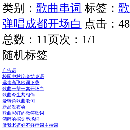
类别：
歌曲串词
标签：
歌
弹唱成都开场白
点击：
48
总数：1
1
页次：1/1
随机标签
广告语
校园中秋晚会结束语
远走高飞歌词下载
歌曲一荤一素开场白
歌曲今生共相伴
爱转角歌曲歌词
新品发布会
歌曲彩虹的微笑歌词
酒醉的探戈串场词
做我老婆好不好串词主持词