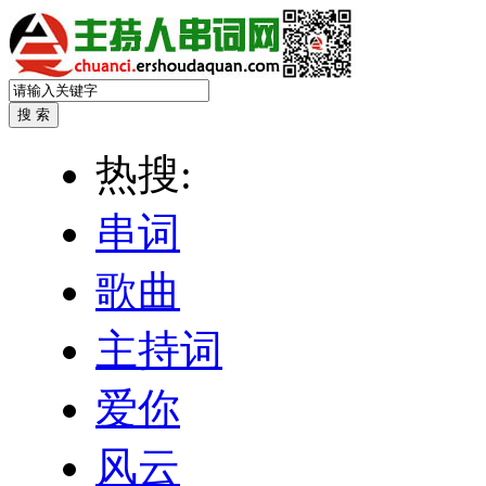
热搜:
串词
歌曲
主持词
爱你
风云