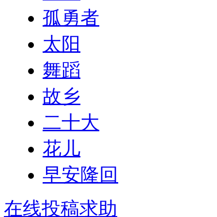
孤勇者
太阳
舞蹈
故乡
二十大
花儿
早安隆回
在线投稿求助