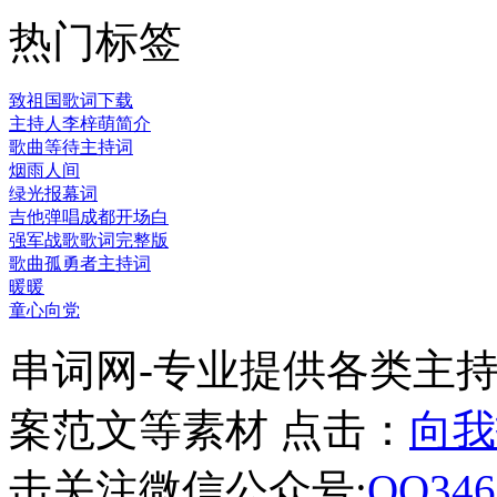
热门标签
致祖国歌词下载
主持人李梓萌简介
歌曲等待主持词
烟雨人间
绿光报幕词
吉他弹唱成都开场白
强军战歌歌词完整版
歌曲孤勇者主持词
暖暖
童心向党
串词网-专业提供各类主
案范文等素材 点击：
向我
击关注微信公众号:
QQ346