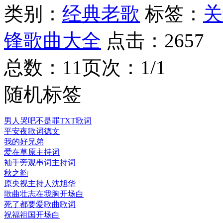
类别：
经典老歌
标签：
关
锋歌曲大全
点击：
2657
总数：1
1
页次：1/1
随机标签
男人哭吧不是罪TXT歌词
平安夜歌词德文
我的好兄弟
爱在草原主持词
袖手旁观串词主持词
秋之韵
原央视主持人沈旭华
歌曲壮志在我胸开场白
死了都要爱歌曲歌词
祝福祖国开场白