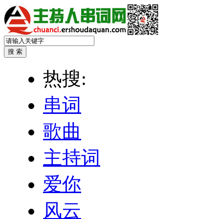
热搜:
串词
歌曲
主持词
爱你
风云