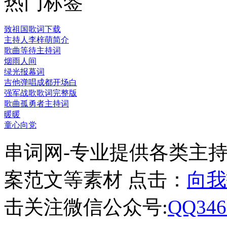
热门标签
致祖国歌词下载
主持人李梓萌简介
歌曲等待主持词
烟雨人间
绿光报幕词
吉他弹唱成都开场白
强军战歌歌词完整版
歌曲孤勇者主持词
暖暖
童心向党
串词网-专业提供各类主
案范文等素材 点击：
向我
击关注微信公众号:
QQ346