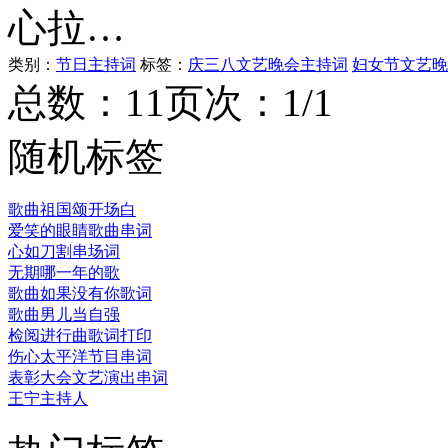
心拉…
类别：
节日主持词
标签：
庆三八文艺晚会主持词
妇女节文艺晚
总数：1
1
页次：1/1
随机标签
歌曲祖国颂开场白
爱笑的眼睛歌曲串词
心如刀割串场词
无期哪一年的歌
歌曲如果没有你歌词
歌曲男儿当自强
检阅进行曲歌词打印
伤心太平洋节目串词
表彰大会文艺演出串词
王宁主持人