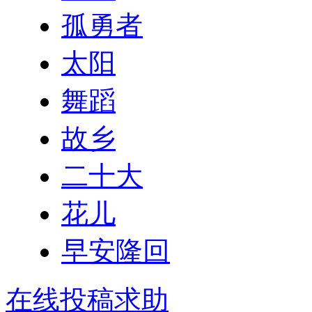
孤勇者
太阳
舞蹈
故乡
二十大
花儿
早安隆回
在线投稿求助