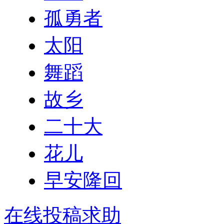
孤勇者
太阳
舞蹈
故乡
二十大
花儿
早安隆回
在线投稿求助