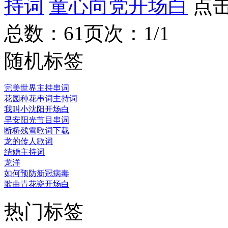
持词
童心向党开场白
点
总数：6
1
页次：1/1
随机标签
完美世界主持串词
花园种花串词主持词
我叫小沈阳开场白
早安阳光节目串词
断桥残雪歌词下载
龙的传人歌词
结婚主持词
龙洋
如何预防新冠病毒
歌曲青花瓷开场白
热门标签