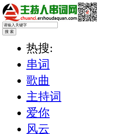
热搜:
串词
歌曲
主持词
爱你
风云