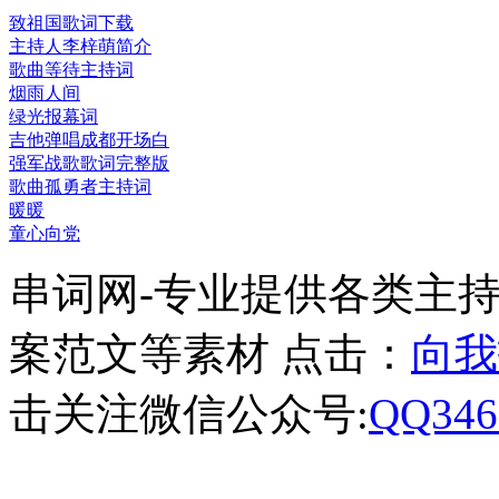
致祖国歌词下载
主持人李梓萌简介
歌曲等待主持词
烟雨人间
绿光报幕词
吉他弹唱成都开场白
强军战歌歌词完整版
歌曲孤勇者主持词
暖暖
童心向党
串词网-专业提供各类主
案范文等素材 点击：
向我
击关注微信公众号:
QQ346