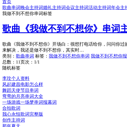
首页
歌曲串词
晚会主持词
婚礼主持词
会议主持词
活动主持词
年会主
我做不到不想你串词标签
歌曲《我做不到不想你》串词
歌曲《我做不到不想你》开场白：很想打电话给你，问问你过
来解决，我还是做不到不想你，其实时…
类别：
歌曲串词
标签：
我做不到不想你串词
我做不到不想你报
总数：1
1
页次：1/1
随机标签
李玟个人资料
风起建昌电影怎么样
舞蹈天使节目串词
弯弯的月亮串词大全
一场游戏一场梦串词报幕词
合拍歌词
我心永恒歌词完整版
创作主持词
那年夏天