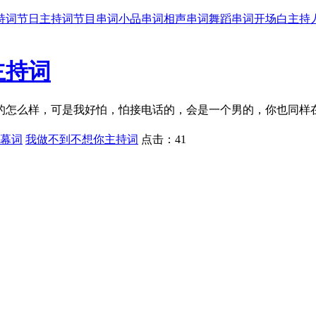
持词
节日主持词
节目串词
小品串词
相声串词
舞蹈串词
开场白
主持
主持词
的怎么样，可是我好怕，怕接电话的，会是一个男的，你也同样
幕词
我做不到不想你主持词
点击：
41