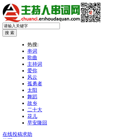
热搜:
串词
歌曲
主持词
爱你
风云
孤勇者
太阳
舞蹈
故乡
二十大
花儿
早安隆回
在线投稿求助