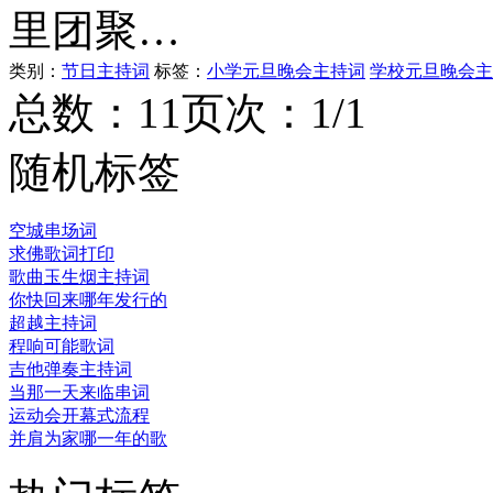
里团聚…
类别：
节日主持词
标签：
小学元旦晚会主持词
学校元旦晚会主
总数：1
1
页次：1/1
随机标签
空城串场词
求佛歌词打印
歌曲玉生烟主持词
你快回来哪年发行的
超越主持词
程响可能歌词
吉他弹奏主持词
当那一天来临串词
运动会开幕式流程
并肩为家哪一年的歌