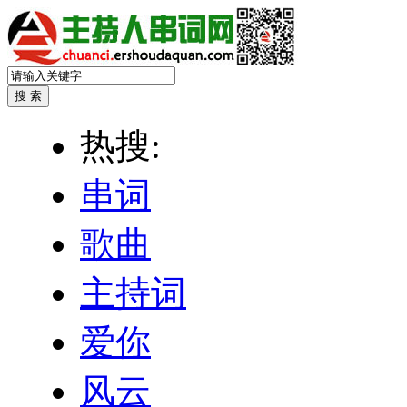
热搜:
串词
歌曲
主持词
爱你
风云