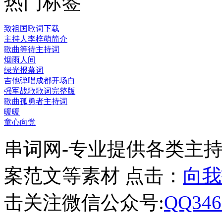
热门标签
致祖国歌词下载
主持人李梓萌简介
歌曲等待主持词
烟雨人间
绿光报幕词
吉他弹唱成都开场白
强军战歌歌词完整版
歌曲孤勇者主持词
暖暖
童心向党
串词网-专业提供各类主
案范文等素材 点击：
向我
击关注微信公众号:
QQ346