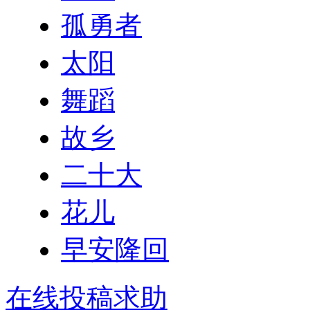
孤勇者
太阳
舞蹈
故乡
二十大
花儿
早安隆回
在线投稿求助