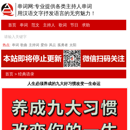
串词网:专业提供各类主持人串词
用汉语文字抒发语言的无穷魅力！
首页
串词
范文
主持人
歌词
节日
求助
热点:
串词
歌曲
主持词
爱你
风云
孤勇者
太阳
首页
>
经典语录
人生必须养成的九大好习惯改变一生命运