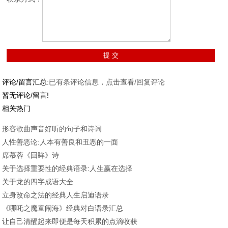
评论/留言汇总:
已有
条评论信息，点击查看/回复评论
暂无评论/留言!
相关热门
形容歌曲声音好听的句子和诗词
人性善恶论:人本有善良和丑恶的一面
席慕蓉《回眸》诗
关于选择重要性的经典语录:人生赢在选择
关于龙的四字成语大全
立身改命之法的经典人生启迪语录
《哪吒之魔童闹海》经典对白语录汇总
让自己清醒起来即便是每天积累的点滴收获