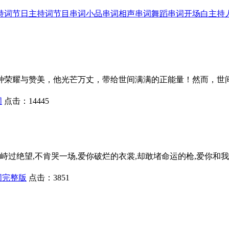
持词
节日主持词
节目串词
小品串词
相声串词
舞蹈串词
开场白
主持
种荣耀与赞美，他光芒万丈，带给世间满满的正能量！然而，世
词
点击：
14445
峙过绝望,不肯哭一场,爱你破烂的衣裳,却敢堵命运的枪,爱你和我
词完整版
点击：
3851