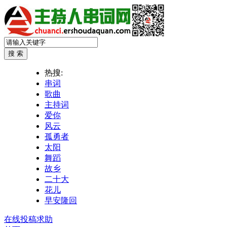
热搜:
串词
歌曲
主持词
爱你
风云
孤勇者
太阳
舞蹈
故乡
二十大
花儿
早安隆回
在线投稿求助