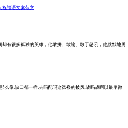
人
祝福语
文案范文
间却有很多孤独的英雄，他敢拼、敢输、敢于怒吼，他默默地勇
那么像,缺口都一样,去吗配吗这褴褛的披风,战吗战啊以最卑微