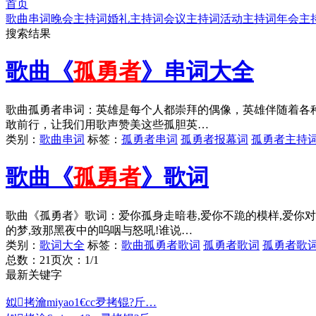
首页
歌曲串词
晚会主持词
婚礼主持词
会议主持词
活动主持词
年会主
搜索结果
歌曲《
孤勇者
》串词大全
歌曲孤勇者串词：英雄是每个人都崇拜的偶像，英雄伴随着各
敢前行，让我们用歌声赞美这些孤胆英…
类别：
歌曲串词
标签：
孤勇者串词
孤勇者报幕词
孤勇者主持
歌曲《
孤勇者
》歌词
歌曲《孤勇者》歌词：爱你孤身走暗巷,爱你不跪的模样,爱你对
的梦,致那黑夜中的呜咽与怒吼!谁说…
类别：
歌词大全
标签：
歌曲孤勇者歌词
孤勇者歌词
孤勇者歌
总数：2
1
页次：1/1
最新关键字
姒拷瀹miyao1€cc夛拷锟?斤…