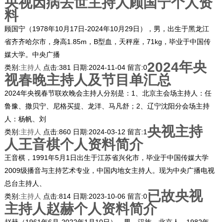
央视因病去世主持人顾国宁个人资
料
顾国宁（1978年10月17日-2024年10月29日），男，出生于黑龙江
省齐齐哈尔市，身高1.85m，B型血，天秤座，71kg，毕业于中国传
媒大学。中央广播
2024年央
类别:
主持人
点击:
381
日期:
2024-11-04
留言:
0
视春晚主持人及节目单汇总
2024年央视春节联欢晚会主持人分别是：1、北京主会场主持人：任
鲁豫、撒贝宁、尼格买提、龙洋、马凡舒；2、辽宁沈阳分会场主持
人：杨帆、刘
央视主持
类别:
主持人
点击:
860
日期:
2024-03-12
留言:
1
人王音棋个人资料简介
王音棋，1991年5月1日出生于江苏省兴化市，毕业于中国传媒大学
2009级播音与主持艺术专业，中国内地女主持人。现为中央广播电视
总台主持人、
已故央视
类别:
主持人
点击:
814
日期:
2023-10-06
留言:
0
主持人赵赫个人资料简介
赵赫（1961年6月-2022年1月10日），男，汉族，北京人，1982年