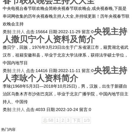
春节联欢晚会主持人大全
中央电视台春节联欢晚会简称央视春节联欢晚会,或央视春晚,下面是
串词网收集的历年央视春晚主持人大全,并持续更新！历年央视春节联
欢晚会主持
央视主持
类别:
主持人
点击:
15664
日期:
2022-11-29
留言:
0
人撒贝宁个人资料及简介
撒贝宁，回族，1976年3月23日出生于广东省湛江市，籍贯湖北省武
汉市，祖籍安徽和县，毕业于北京大学法律系，获得法学硕士学位，
中国内地节目
央视主持
类别:
主持人
点击:
14416
日期:
2022-11-11
留言:
0
人李咏个人资料简介
李咏(1968年5月3日—2018年10月25日)，男，汉族，出生于新疆自
治区乌鲁木齐市沙依巴克区，毕业于北京广播学院，中国内地节目主
持人、中国传
类别:
主持人
点击:
4033
日期:
2022-10-24
留言:
0
总:58
1
2
3
下页
1/3
热门内容