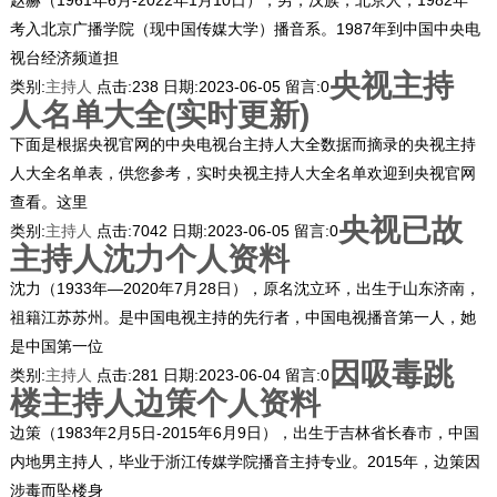
考入北京广播学院（现中国传媒大学）播音系。1987年到中国中央电
视台经济频道担
央视主持
类别:
主持人
点击:
238
日期:
2023-06-05
留言:
0
人名单大全(实时更新)
下面是根据央视官网的中央电视台主持人大全数据而摘录的央视主持
人大全名单表，供您参考，实时央视主持人大全名单欢迎到央视官网
查看。这里
央视已故
类别:
主持人
点击:
7042
日期:
2023-06-05
留言:
0
主持人沈力个人资料
沈力（1933年—2020年7月28日），原名沈立环，出生于山东济南，
祖籍江苏苏州。是中国电视主持的先行者，中国电视播音第一人，她
是中国第一位
因吸毒跳
类别:
主持人
点击:
281
日期:
2023-06-04
留言:
0
楼主持人边策个人资料
边策（1983年2月5日-2015年6月9日），出生于吉林省长春市，中国
内地男主持人，毕业于浙江传媒学院播音主持专业。2015年，边策因
涉毒而坠楼身