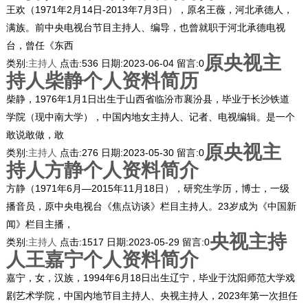
王欢（1971年2月14日-2013年7月3日），原名王薇，河北承德人，
满族。前中央电视台节目主持人、编导，也曾就职于河北承德电视
台，曾任《东西
原央视主
类别:
主持人
点击:
536
日期:
2023-06-04
留言:
0
持人柴静个人资料简历
柴静，1976年1月1日出生于山西省临汾市襄汾县，毕业于长沙铁道
学院（现中南大学），中国内地女主持人、记者、电视编辑。是一个
敢说敢做，敢
原央视主
类别:
主持人
点击:
276
日期:
2023-05-30
留言:
0
持人方静个人资料简介
方静（1971年6月—2015年11月18日），研究生学历，博士，一级
播音员，原中央电视台《焦点访谈》栏目主持人。23岁成为《中国新
闻》栏目主播，
央视主持
类别:
主持人
点击:
1517
日期:
2023-05-29
留言:
0
人王嘉宁个人资料简介
嘉宁，女，汉族，1994年6月18日出生辽宁，毕业于沈阳师范大学戏
剧艺术学院，中国内地节目主持人、央视主持人，2023年第一次担任