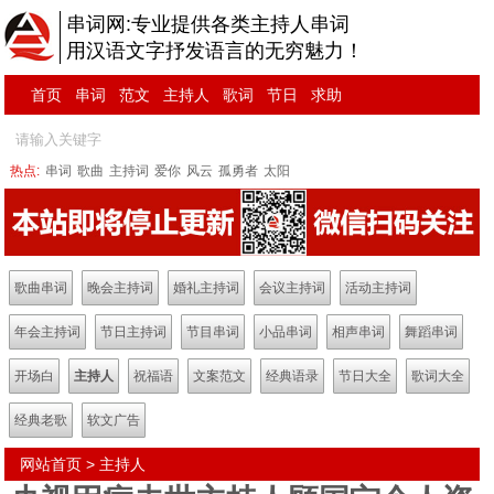
串词网:专业提供各类主持人串词
用汉语文字抒发语言的无穷魅力！
首页
串词
范文
主持人
歌词
节日
求助
热点:
串词
歌曲
主持词
爱你
风云
孤勇者
太阳
歌曲串词
晚会主持词
婚礼主持词
会议主持词
活动主持词
年会主持词
节日主持词
节目串词
小品串词
相声串词
舞蹈串词
开场白
主持人
祝福语
文案范文
经典语录
节日大全
歌词大全
经典老歌
软文广告
网站首页
>
主持人