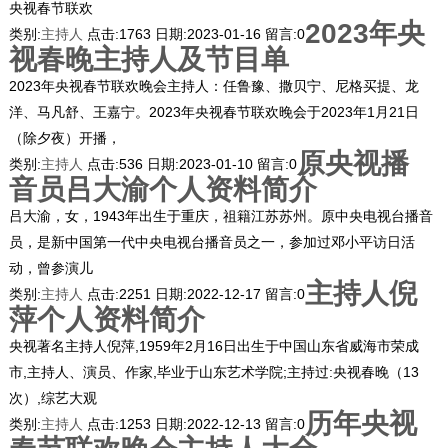
央视春节联欢
2023年央
类别:
主持人
点击:
1763
日期:
2023-01-16
留言:
0
视春晚主持人及节目单
2023年央视春节联欢晚会主持人：任鲁豫、撒贝宁、尼格买提、龙
洋、马凡舒、王嘉宁。2023年央视春节联欢晚会于2023年1月21日
（除夕夜）开播，
原央视播
类别:
主持人
点击:
536
日期:
2023-01-10
留言:
0
音员吕大渝个人资料简介
吕大渝，女，1943年出生于重庆，祖籍江苏苏州。原中央电视台播音
员，是新中国第一代中央电视台播音员之一，参加过邓小平访日活
动，曾参演儿
主持人倪
类别:
主持人
点击:
2251
日期:
2022-12-17
留言:
0
萍个人资料简介
央视著名主持人倪萍,1959年2月16日出生于中国山东省威海市荣成
市,主持人、演员、作家,毕业于山东艺术学院;主持过:央视春晚（13
次）,综艺大观
历年央视
类别:
主持人
点击:
1253
日期:
2022-12-13
留言:
0