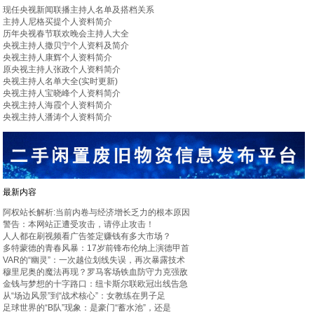
现任央视新闻联播主持人名单及搭档关系
主持人尼格买提个人资料简介
历年央视春节联欢晚会主持人大全
央视主持人撒贝宁个人资料及简介
央视主持人康辉个人资料简介
原央视主持人张政个人资料简介
央视主持人名单大全(实时更新)
央视主持人宝晓峰个人资料简介
央视主持人海霞个人资料简介
央视主持人潘涛个人资料简介
最新内容
阿权站长解析:当前内卷与经济增长乏力的根本原因
警告：本网站正遭受攻击，请停止攻击！
人人都在刷视频看广告签定赚钱有多大市场？
多特蒙德的青春风暴：17岁前锋布伦纳上演德甲首
VAR的“幽灵”：一次越位划线失误，再次暴露技术
穆里尼奥的魔法再现？罗马客场铁血防守力克强敌
金钱与梦想的十字路口：纽卡斯尔联欧冠出线告急
从“场边风景”到“战术核心”：女教练在男子足
足球世界的“B队”现象：是豪门“蓄水池”，还是