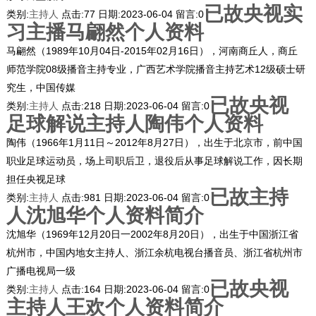
已故央视实
类别:
主持人
点击:
77
日期:
2023-06-04
留言:
0
习主播马翩然个人资料
马翩然（1989年10月04日-2015年02月16日），河南商丘人，商丘
师范学院08级播音主持专业，广西艺术学院播音主持艺术12级硕士研
究生，中国传媒
已故央视
类别:
主持人
点击:
218
日期:
2023-06-04
留言:
0
足球解说主持人陶伟个人资料
陶伟（1966年1月11日～2012年8月27日），出生于北京市，前中国
职业足球运动员，场上司职后卫，退役后从事足球解说工作，因长期
担任央视足球
已故主持
类别:
主持人
点击:
981
日期:
2023-06-04
留言:
0
人沈旭华个人资料简介
沈旭华（1969年12月20日一2002年8月20日），出生于中国浙江省
杭州市，中国内地女主持人、浙江余杭电视台播音员、浙江省杭州市
广播电视局一级
已故央视
类别:
主持人
点击:
164
日期:
2023-06-04
留言:
0
主持人王欢个人资料简介