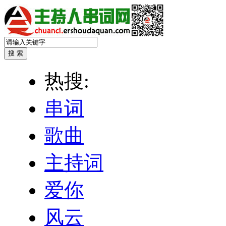
热搜:
串词
歌曲
主持词
爱你
风云