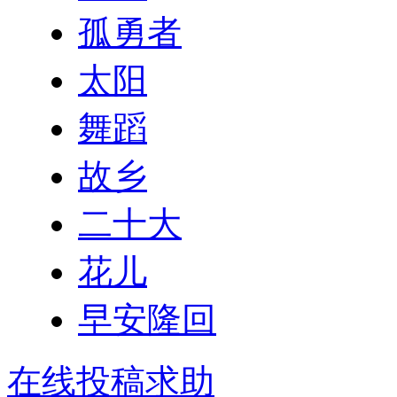
孤勇者
太阳
舞蹈
故乡
二十大
花儿
早安隆回
在线投稿求助