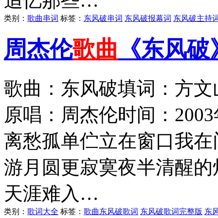
追忆那些…
类别：
歌曲串词
标签：
东风破串词
东风破报幕词
东风破主持
周杰伦
歌曲
《东风破
歌曲：东风破填词：方文
原唱：周杰伦时间：200
离愁孤单伫立在窗口我在
游月圆更寂寞夜半清醒的
天涯难入…
类别：
歌词大全
标签：
歌曲东风破歌词
东风破歌词完整版
东