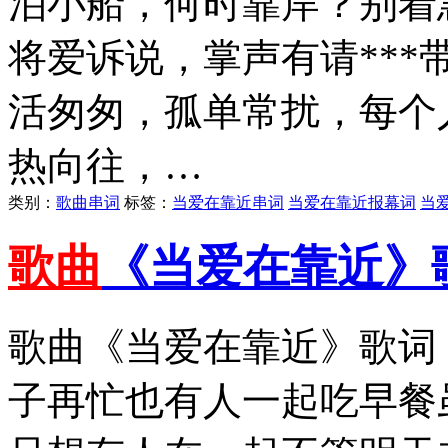
泊小船，何时靠岸？别着
将爱诉说，掌声有请**
活匆匆，孤单常扰，每个
热向往，…
类别：
歌曲串词
标签：
当爱在靠近串词
当爱在靠近报幕词
当
歌曲
《当爱在靠近》
歌曲《当爱在靠近》歌词
子再忙也有人一起吃早餐