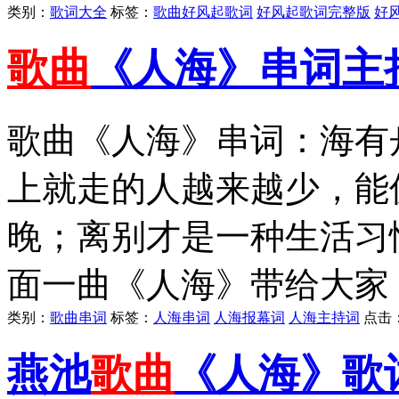
类别：
歌词大全
标签：
歌曲好风起歌词
好风起歌词完整版
好
歌曲
《人海》串词主
歌曲《人海》串词：海有
上就走的人越来越少，能
晚；离别才是一种生活习
面一曲《人海》带给大家，
类别：
歌曲串词
标签：
人海串词
人海报幕词
人海主持词
点击
燕池
歌曲
《人海》歌