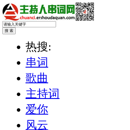
热搜:
串词
歌曲
主持词
爱你
风云