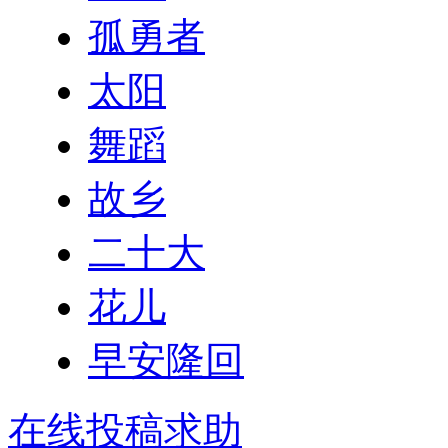
孤勇者
太阳
舞蹈
故乡
二十大
花儿
早安隆回
在线投稿求助