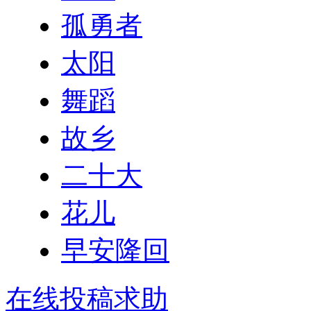
孤勇者
太阳
舞蹈
故乡
二十大
花儿
早安隆回
在线投稿求助