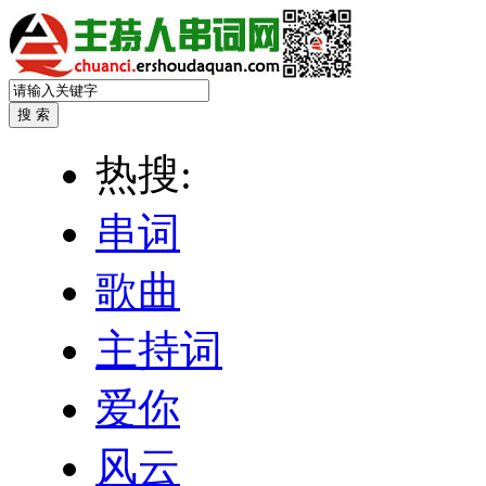
热搜:
串词
歌曲
主持词
爱你
风云