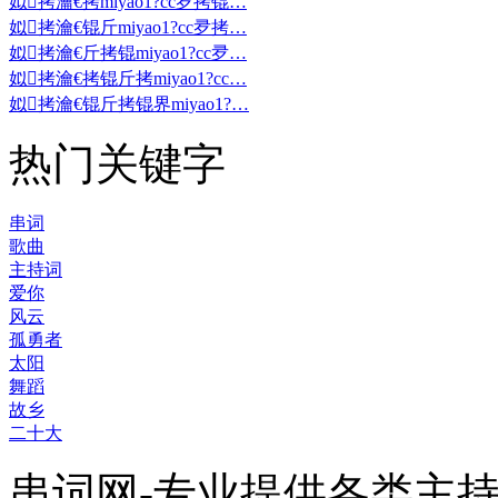
姒拷瀹€拷miyao1?cc夛拷锟…
姒拷瀹€锟斤miyao1?cc夛拷…
姒拷瀹€斤拷锟miyao1?cc夛…
姒拷瀹€拷锟斤拷miyao1?cc…
姒拷瀹€锟斤拷锟界miyao1?…
热门关键字
串词
歌曲
主持词
爱你
风云
孤勇者
太阳
舞蹈
故乡
二十大
串词网-专业提供各类主