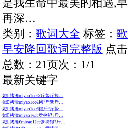
是我生命中最美的相遇,早安
再深…
类别：
歌词大全
标签：
歌
早安隆回歌词完整版
点击
总数：2
1
页次：1/1
最新关键字
姒拷瀹miyao1cc€?斤縶斤拷…
姒拷瀹miyao1cc€拷?斤縶斤…
姒拷瀹miyao1cc€锟斤?斤縶…
姒拷瀹miyao1€cc夛拷锟?斤…
姒拷瀹€miyao1?cc夛拷锟?斤…