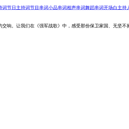
持词
节日主持词
节目串词
小品串词
相声串词
舞蹈串词
开场白
主持
交响。让我们在《强军战歌》中，感受那份保卫家国、无坚不摧