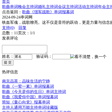
首页
歌曲串词
晚会主持词
婚礼主持词
会议主持词
活动主持词
年会主
点击返回：
歌曲《强军战歌》串词报幕词
2024-09-24
串词网
铁血军魂，战歌嘹亮。这不仅是音符的跃动，更是力量与信念的
支持(0)
回复
总数：1
1
页次：1/1
发表评论
姓名：
验证码：
热评信息
南京品茶：品味生活的宁静
歌曲《一荤一素》串词报幕词
歌曲《今天是你的生日》串词主持词
歌曲《我爱你中国》串词报幕词
简短《童心向党》报幕串词
主持人通用万能主持串词珍藏版