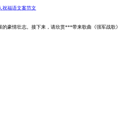
人
祝福语
文案范文
的豪情壮志。接下来，请欣赏***带来歌曲《强军战歌》