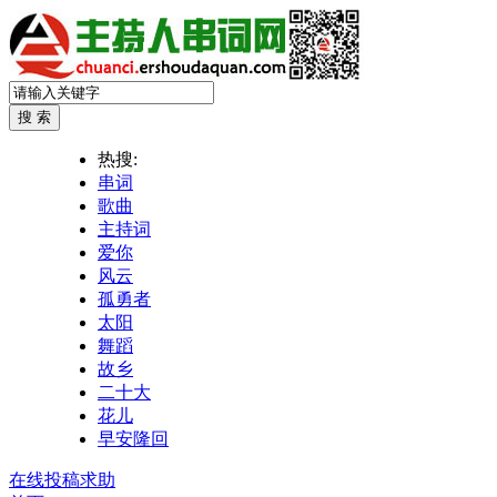
热搜:
串词
歌曲
主持词
爱你
风云
孤勇者
太阳
舞蹈
故乡
二十大
花儿
早安隆回
在线投稿求助