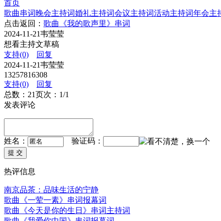
首页
歌曲串词
晚会主持词
婚礼主持词
会议主持词
活动主持词
年会主
点击返回：
歌曲《我的歌声里》串词
2024-11-21
韦莹莹
想看主持文草稿
支持(0)
回复
2024-11-21
韦莹莹
13257816308
支持(0)
回复
总数：2
1
页次：1/1
发表评论
姓名：
验证码：
热评信息
南京品茶：品味生活的宁静
歌曲《一荤一素》串词报幕词
歌曲《今天是你的生日》串词主持词
歌曲《我爱你中国》串词报幕词