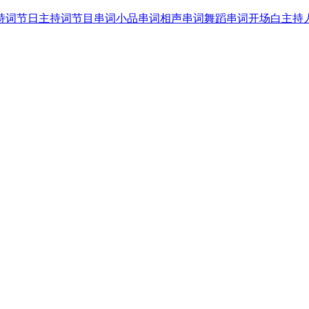
持词
节日主持词
节目串词
小品串词
相声串词
舞蹈串词
开场白
主持