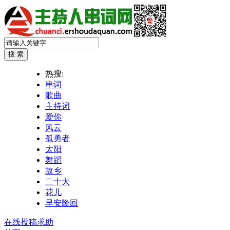
热搜:
串词
歌曲
主持词
爱你
风云
孤勇者
太阳
舞蹈
故乡
二十大
花儿
早安隆回
在线投稿求助