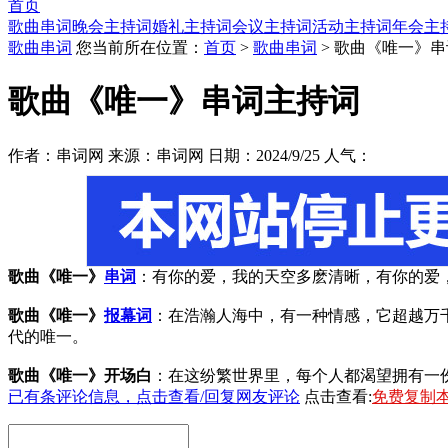
首页
歌曲串词
晚会主持词
婚礼主持词
会议主持词
活动主持词
年会主
歌曲串词
您当前所在位置：
首页
>
歌曲串词
> 歌曲《唯一》
歌曲《唯一》串词主持词
作者：串词网 来源：串词网 日期：2024/9/25 人气：
歌曲《唯一》
串词
：有你的爱，我的天空多麽清晰，有你的爱
歌曲《唯一》
报幕词
：在浩瀚人海中，有一种情感，它超越万
代的唯一。
歌曲《唯一》开场白
：在这纷繁世界里，每个人都渴望拥有一
已有
条评论信息，点击查看/回复网友评论
点击查看:
免费复制