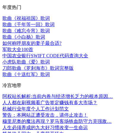
年度热门
歌曲《祝福祖国》歌词
歌曲《千年等一回》歌词
歌曲《难忘今宵》歌词
歌曲《小白杨》歌词
如何称呼朋友的妻子最合适?
军歌大全100首
中国农业银行SWIFT CODE代码查询大全
小虎队歌曲《爱》歌词
刀郎歌曲《罗刹海市》歌词完整版
歌曲《十送红军》歌词
冷宫地带
阿权站长解析:当前内卷与经济增长乏力的根本原因…
人人都在刷视频看广告签定赚钱有多大市场？
机械行业年度个人工作计划范文
警告：本网站正遭受攻击，请停止攻击！
穆里尼奥的魔法再现？罗马客场铁血防守力克强敌…
人生必须养成的九大好习惯改变一生命运