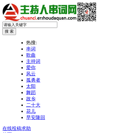
热搜:
串词
歌曲
主持词
爱你
风云
孤勇者
太阳
舞蹈
故乡
二十大
花儿
早安隆回
在线投稿求助