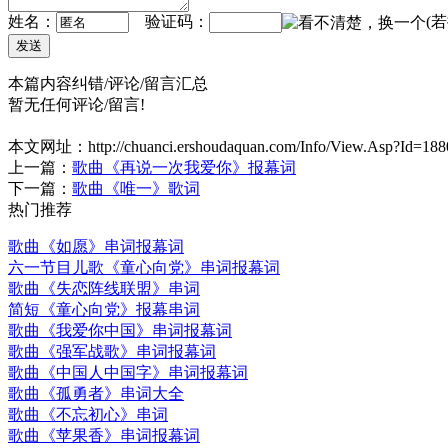
姓名：
验证码：
(
本篇内容纠错/评论/留言汇总
暂无任何评论/留言!
本文网址：
http://chuanci.ershoudaquan.com/Info/View.Asp?Id=188
上一篇：
歌曲《再说一次我爱你》报幕词
下一篇：
歌曲《唯一》歌词
热门推荐
歌曲《如愿》串词报幕词
六一节目儿歌《童心向党》串词报幕词
歌曲《失恋阵线联盟》串词
简短《童心向党》报幕串词
歌曲《我爱你中国》串词报幕词
歌曲《强军战歌》串词报幕词
歌曲《中国人中国字》串词报幕词
歌曲《孤勇者》串词大全
歌曲《不忘初心》串词
歌曲《苹果香》串词报幕词