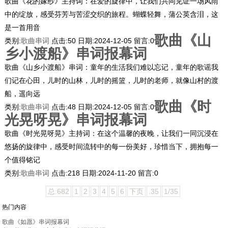
歌曲《花的嫁纱》主持词：在爱的旋律中，让我们共同见证一场风雨
中的绽放，感受芬芳与苦涩交织的旅程。蝴蝶轻舞，蒲公英含泪，这
是一首用音
歌曲《山
类别:
歌曲串词
点击:
50
日期:
2024-12-05
留言:
0
乡小渡船》串词报幕词
歌曲《山乡小渡船》串词：童年的生活我们难以忘记，童年的歌谣我
们记在心田，儿时的山林，儿时的摇篮，儿时的老师，就像山村的渡
船，遥向远
歌曲《时
类别:
歌曲串词
点击:
48
日期:
2024-12-05
留言:
0
光晃呀晃》串词报幕词
歌曲《时光晃呀晃》主持词：在这个温馨的夜晚，让我们一同沉浸在
悠扬的旋律中，感受时间流转中的每一份美好，珍惜当下，拥抱每一
个值得铭记
类别:
歌曲串词
点击:
218
日期:
2024-11-20
留言:
0
总:682
1
2
3
4
5
6
下页
.35
1/35
热门内容
歌曲《如愿》串词报幕词