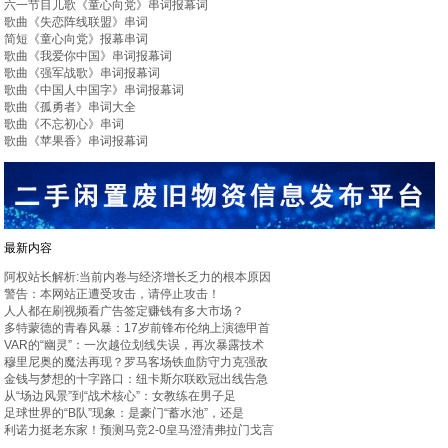
六一节目儿歌《童心向党》串词报幕词
歌曲《失恋阵线联盟》串词
简短《童心向党》报幕串词
歌曲《我爱你中国》串词报幕词
歌曲《强军战歌》串词报幕词
歌曲《中国人中国字》串词报幕词
歌曲《孤勇者》串词大全
歌曲《不忘初心》串词
歌曲《苹果香》串词报幕词
最新内容
阿权站长解析:当前内卷与经济增长乏力的根本原因
警告：本网站正遭受攻击，请停止攻击！
人人都在刷视频看广告签定赚钱有多大市场？
多特蒙德的青春风暴：17岁前锋布伦纳上演德甲首
VAR的“幽灵”：一次越位划线失误，再次暴露技术
穆里尼奥的魔法再现？罗马客场铁血防守力克强敌
金钱与梦想的十字路口：纽卡斯尔联欧冠出线告急
从“场边风景”到“战术核心”：女教练在男子足
足球世界的“B队”现象：是豪门“蓄水池”，还是
利诺力挺老东家！预测马竞2-0皇马澄清弗拉门戈言