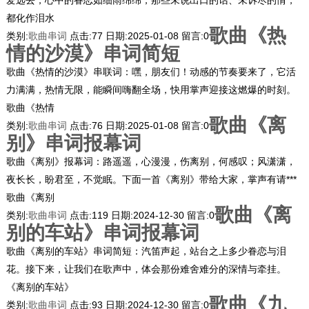
都化作泪水
歌曲《热
类别:
歌曲串词
点击:
77
日期:
2025-01-08
留言:
0
情的沙漠》串词简短
歌曲《热情的沙漠》串联词：嘿，朋友们！动感的节奏要来了，它活
力满满，热情无限，能瞬间嗨翻全场，快用掌声迎接这燃爆的时刻。
歌曲《热情
歌曲《离
类别:
歌曲串词
点击:
76
日期:
2025-01-08
留言:
0
别》串词报幕词
歌曲《离别》报幕词：路遥遥，心漫漫，伤离别，何感叹；风潇潇，
夜长长，盼君至，不觉眠。下面一首《离别》带给大家，掌声有请***
歌曲《离别
歌曲《离
类别:
歌曲串词
点击:
119
日期:
2024-12-30
留言:
0
别的车站》串词报幕词
歌曲《离别的车站》串词简短：汽笛声起，站台之上多少眷恋与泪
花。接下来，让我们在歌声中，体会那份难舍难分的深情与牵挂。
《离别的车站》
歌曲《九
类别:
歌曲串词
点击:
93
日期:
2024-12-30
留言:
0