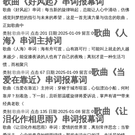
歌曲《好风起》串词报幕词
歌曲《好风起》串词：每当新的旋律响起，总能让人心中涌动，仿佛
感觉到梦想的指引与未来的希望，这是一首充满力量与信念的歌曲，
正如歌曲中
歌曲《人
类别:
歌曲串词
点击:
201
日期:
2025-01-09
留言:
0
海》串词主持词
歌曲《人海》串词：海有舟可渡，山有路可行；可能叫上就走的人越
来越少，能促膝夜谈的人也有了自己的夜晚；离别才是一种生活习
惯，而相聚只
歌曲《当
类别:
歌曲串词
点击:
67
日期:
2025-01-09
留言:
0
爱在靠近》串词报幕词
歌曲《当爱在靠近》主持词：穿梭于城市喧嚣，心似漂泊小船，何时
靠岸？别着急，下一刻，且听那温暖旋律将爱诉说，掌声有请***带来
经典老歌《
歌曲《让
类别:
歌曲串词
点击:
135
日期:
2025-01-08
留言:
0
泪化作相思雨》串词报幕词
歌曲《让泪化作相思雨》串词：爱情的世界里，离别常伴思念；当挚
爱远去，心中的眷恋如细雨绵绵；那些未说出口的话、未诉尽的情，