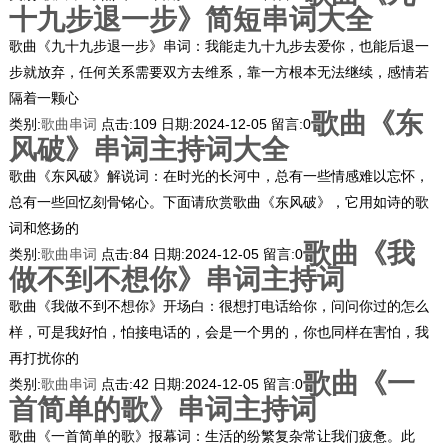
十九步退一步》简短串词大全
歌曲《九十九步退一步》串词：我能走九十九步去爱你，也能后退一
步就放弃，任何关系需要双方去维系，靠一方根本无法继续，感情若
隔着一颗心
歌曲《东
类别:
歌曲串词
点击:
109
日期:
2024-12-05
留言:
0
风破》串词主持词大全
歌曲《东风破》解说词：在时光的长河中，总有一些情感难以忘怀，
总有一些回忆刻骨铭心。下面请欣赏歌曲《东风破》，它用如诗的歌
词和悠扬的
歌曲《我
类别:
歌曲串词
点击:
84
日期:
2024-12-05
留言:
0
做不到不想你》串词主持词
歌曲《我做不到不想你》开场白：很想打电话给你，问问你过的怎么
样，可是我好怕，怕接电话的，会是一个男的，你也同样在害怕，我
再打扰你的
歌曲《一
类别:
歌曲串词
点击:
42
日期:
2024-12-05
留言:
0
首简单的歌》串词主持词
歌曲《一首简单的歌》报幕词：生活的纷繁复杂常让我们疲惫。此