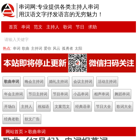
串词网:专业提供各类主持人串词
用汉语文字抒发语言的无穷魅力！
首页
串词
范文
主持人
歌词
节日
求助
热点:
串词
歌曲
主持词
爱你
风云
孤勇者
太阳
歌曲串词
晚会主持词
婚礼主持词
会议主持词
活动主持词
年会主持词
节日主持词
节目串词
小品串词
相声串词
舞蹈串词
开场白
主持人
祝福语
文案范文
经典语录
节日大全
歌词大全
经典老歌
软文广告
网站首页
>
歌曲串词