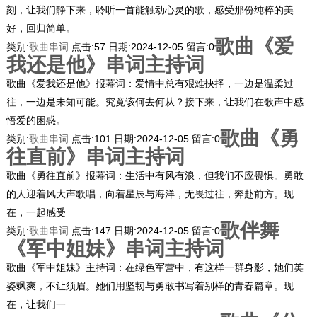
刻，让我们静下来，聆听一首能触动心灵的歌，感受那份纯粹的美
好，回归简单。
歌曲《爱
类别:
歌曲串词
点击:
57
日期:
2024-12-05
留言:
0
我还是他》串词主持词
歌曲《爱我还是他》报幕词：爱情中总有艰难抉择，一边是温柔过
往，一边是未知可能。究竟该何去何从？接下来，让我们在歌声中感
悟爱的困惑。
歌曲《勇
类别:
歌曲串词
点击:
101
日期:
2024-12-05
留言:
0
往直前》串词主持词
歌曲《勇往直前》报幕词：生活中有风有浪，但我们不应畏惧。勇敢
的人迎着风大声歌唱，向着星辰与海洋，无畏过往，奔赴前方。现
在，一起感受
歌伴舞
类别:
歌曲串词
点击:
147
日期:
2024-12-05
留言:
0
《军中姐妹》串词主持词
歌曲《军中姐妹》主持词：在绿色军营中，有这样一群身影，她们英
姿飒爽，不让须眉。她们用坚韧与勇敢书写着别样的青春篇章。现
在，让我们一