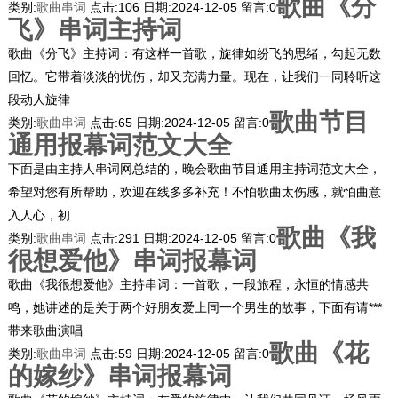
歌曲《分
类别:
歌曲串词
点击:
106
日期:
2024-12-05
留言:
0
飞》串词主持词
歌曲《分飞》主持词：有这样一首歌，旋律如纷飞的思绪，勾起无数
回忆。它带着淡淡的忧伤，却又充满力量。现在，让我们一同聆听这
段动人旋律
歌曲节目
类别:
歌曲串词
点击:
65
日期:
2024-12-05
留言:
0
通用报幕词范文大全
下面是由主持人串词网总结的，晚会歌曲节目通用主持词范文大全，
希望对您有所帮助，欢迎在线多多补充！不怕歌曲太伤感，就怕曲意
入人心，初
歌曲《我
类别:
歌曲串词
点击:
291
日期:
2024-12-05
留言:
0
很想爱他》串词报幕词
歌曲《我很想爱他》主持串词：一首歌，一段旅程，永恒的情感共
鸣，她讲述的是关于两个好朋友爱上同一个男生的故事，下面有请***
带来歌曲演唱
歌曲《花
类别:
歌曲串词
点击:
59
日期:
2024-12-05
留言:
0
的嫁纱》串词报幕词