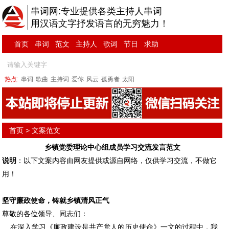
串词网:专业提供各类主持人串词
用汉语文字抒发语言的无穷魅力！
首页
串词
范文
主持人
歌词
节日
求助
热点:
串词
歌曲
主持词
爱你
风云
孤勇者
太阳
首页
>
文案范文
乡镇党委理论中心组成员学习交流发言范文
说明
：以下文案内容由网友提供或源自网络，仅供学习交流，不做它
用！
坚守廉政使命，铸就乡镇清风正气
尊敬的各位领导、同志们：
在深入学习《廉政建设是共产党人的历史使命》一文的过程中，我