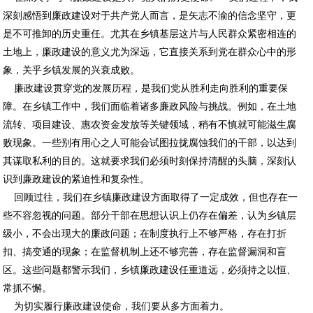
深刻感悟到廉政建设对于共产党人而言，是矢志不渝的信念坚守，更
是不可推卸的历史重任。尤其在乡镇基层这片与人民群众紧密相连的
土地上，廉政建设的意义尤为深远，它直接关系到党在群众心中的形
象，关乎乡镇发展的兴衰成败。
廉政建设贯穿党的发展历程，是我们党从胜利走向胜利的重要保
障。在乡镇工作中，我们面临着诸多廉政风险与挑战。例如，在土地
流转、项目建设、惠农资金发放等关键领域，稍有不慎就可能滋生腐
败现象。一些别有用心之人可能会试图拉拢腐蚀我们的干部，以达到
其谋取私利的目的。这就要求我们必须时刻保持清醒的头脑，深刻认
识到廉政建设的紧迫性和复杂性。
回顾过往，我们在乡镇廉政建设方面取得了一定成效，但也存在一
些不容忽视的问题。部分干部在思想认识上仍存在偏差，认为乡镇层
级小，不会出现大的廉政问题；在制度执行上不够严格，存在打折
扣、搞变通的现象；在监督机制上还不够完善，存在监督漏洞和盲
区。这些问题都警示我们，乡镇廉政建设任重道远，必须持之以恒、
常抓不懈。
为切实履行廉政建设使命，我们要从多方面着力。