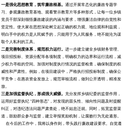
一是强化思想教育，筑牢廉政根基。
通过开展常态化的廉政专题学
习、参观廉政教育基地、观看警示教育片等多种形式，让每一位乡镇
党员干部深刻领悟廉政建设的内涵与要求，增强廉洁自律的自觉性和
坚定性。使大家在思想深处树立起正确的权力观、地位观和利益观，
明白手中的权力是人民赋予的，只能用于为人民服务，绝不能沦为谋
取个人私利的工具。
二是完善制度体系，规范权力运行。
进一步建立健全乡镇财务管理、
项目招投标、资源分配等各项制度，明确权力的边界和运行流程，减
少权力寻租的空间。加强对制度执行情况的监督检查，确保制度的权
威性和严肃性。例如，在项目建设中，严格执行招投标制度，确保公
平竞争；在惠农资金发放上，规范审核流程，做到公开透明，精准发
放。
三是加强监督执纪，形成强大威慑。
充分发挥乡镇纪委的监督作用，
运用好监督执纪 “四种形态”，对发现的苗头性、倾向性问题及时提醒
纠正，对违纪违法问题严肃查处，绝不姑息迁就。同时，拓宽监督渠
道，鼓励群众参与监督，建立举报奖励机制，让腐败行为无处遁形。
在今后的工作中，我将以身作则，带头践行廉政建设要求。自觉遵