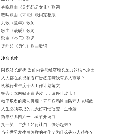
春晚歌曲《是妈妈是女儿》歌词
程响歌曲《可能》歌词完整版
儿歌《童年》歌词
歌曲《暖暖》歌词
歌曲《今天》歌词
梁静茹《勇气》歌曲歌词
冷宫地带
阿权站长解析:当前内卷与经济增长乏力的根本原因
人人都在刷视频看广告签定赚钱有多大市场？
机械行业年度个人工作计划范文
警告：本网站正遭受攻击，请停止攻击！
穆里尼奥的魔法再现？罗马客场铁血防守力克强敌
人生必须养成的九大好习惯改变一生命运
简单幼儿园六一儿童节开场白
笑一笑十年少！如何让自己快乐起来？
当今世界发生着怎样的变化？为什么失业人很多？