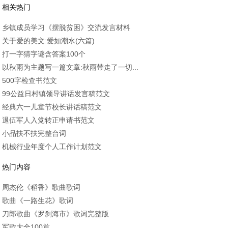
相关热门
乡镇成员学习《摆脱贫困》交流发言材料
关于爱的美文:爱如潮水(六篇)
打一字猜字谜含答案100个
以秋雨为主题写一篇文章:秋雨带走了一切...
500字检查书范文
99公益日村镇领导讲话发言稿范文
经典六一儿童节校长讲话稿范文
退伍军人入党转正申请书范文
小品扶不扶完整台词
机械行业年度个人工作计划范文
热门内容
周杰伦《稻香》歌曲歌词
歌曲《一路生花》歌词
刀郎歌曲《罗刹海市》歌词完整版
军歌大全100首