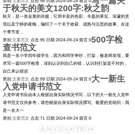
写一篇关
类别:
文案范文
点击:
98
日期:
2024-09-24
留言:
0
于秋天的美文1200字:秋之韵
秋天，是一首金黄的诗篇，它用丰富的色彩、丰盈的果实、深邃的意
境以及宁静的夜晚，编织了一个关于收获、成熟与沉思的故事。在这
个季节里，
500字检
类别:
文案范文
点击:
95
日期:
2024-09-24
留言:
0
查书范文
我是一名小学四年级学生，因为和同学争吵，打架，被老师发现，要
求写一篇500字检查，深刻认识到自己的错，认识到打架是不对的，
自己承认错误
大一新生
类别:
文案范文
点击:
99
日期:
2024-09-24
留言:
0
入党申请书范文
入党申请书应由本人根据自身实际情况书写，以下的大一新生入党申
请书范文仅供参考，请您根据自身实际情况撰写。敬爱的党组织：我
是一名大一
类别:
文案范文
点击:
71
日期:
2024-09-24
留言:
0
总:74
1
2
3
4
下页
1/4