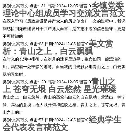
乡镇党委
类别:
文案范文
点击:
131
日期:
2024-12-05
留言:
0
理论中心组成员学习交流发言范文
在深入学习《廉政建设是共产党人的历史使命》一文的过程中，我深
刻感悟到廉政建设对于共产党人而言，是矢志不渝的信念坚守，更是
不可推卸的
美文赏
类别:
文案范文
点击:
63
日期:
2024-12-05
留言:
0
析：青山之上，白云飘飘
在时光的长河中徘徊，在岁月的迷雾里追寻，生命如同一艘漂泊的
船，渴望着一处宁静的港湾。而当我的目光触及那青山之上，白云飘
飘的景象时，
青山之
类别:
文案范文
点击:
129
日期:
2024-12-05
留言:
0
上 苍穹无垠 白云悠然 星光璀璨
青山之上，白云悠然。青山的高耸与白云的自在飘动，营造出一种宁
静、高远的意境，给人以开阔和超脱之感。青山之上，苍穹无垠。青
山之上的广
经典学生
类别:
文案范文
点击:
57
日期:
2024-12-05
留言:
0
会代表发言稿范文