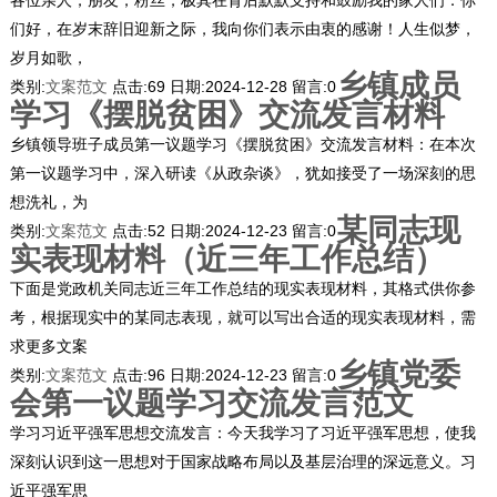
们好，在岁末辞旧迎新之际，我向你们表示由衷的感谢！人生似梦，
岁月如歌，
乡镇成员
类别:
文案范文
点击:
69
日期:
2024-12-28
留言:
0
学习《摆脱贫困》交流发言材料
乡镇领导班子成员第一议题学习《摆脱贫困》交流发言材料：在本次
第一议题学习中，深入研读《从政杂谈》，犹如接受了一场深刻的思
想洗礼，为
某同志现
类别:
文案范文
点击:
52
日期:
2024-12-23
留言:
0
实表现材料（近三年工作总结）
下面是党政机关同志近三年工作总结的现实表现材料，其格式供你参
考，根据现实中的某同志表现，就可以写出合适的现实表现材料，需
求更多文案
乡镇党委
类别:
文案范文
点击:
96
日期:
2024-12-23
留言:
0
会第一议题学习交流发言范文
学习习近平强军思想交流发言：今天我学习了习近平强军思想，使我
深刻认识到这一思想对于国家战略布局以及基层治理的深远意义。习
近平强军思