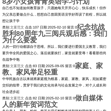
8岁小女孩青青英语学习计划
自己也不知道如何教育孩子，只愿她每天开开心心，快乐成长！但作
为父亲总要做点什么，想想自己曾因英语没学好而误了前程，所以就
想让孩子学
纪念抗战
类别:
文案范文
点击:
107
日期:
2025-02-10
留言:
0
胜利80周年九三阅兵观后感：我们
为什么要爱
人的一切行动都源自于思维。所以，我们要进行爱国主义教育，我们
要升华全民的爱国之心。落后就要挨打，家贫就要受辱！看看那些尚
在战争中饱
家庭、家
类别:
文案范文
点击:
83
日期:
2025-09-05
留言:
0
教、家风举足轻重
中华民族自古以来就将家庭视为根基，家庭、家教、家风，宛如紧密
交织的纽带，贯穿于我们的文化传承与社会发展之中，对个人成长和
社会进步起
做自媒体
类别:
文案范文
点击:
82
日期:
2025-02-10
留言:
0
人的新年贺词范文
各位亲人，朋友，粉丝，极其在背后默默支持和鼓励我的家人们：你