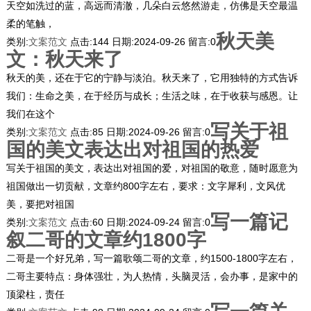
天空如洗过的蓝，高远而清澈，几朵白云悠然游走，仿佛是天空最温
柔的笔触，
秋天美
类别:
文案范文
点击:
144
日期:
2024-09-26
留言:
0
文：秋天来了
秋天的美，还在于它的宁静与淡泊。秋天来了，它用独特的方式告诉
我们：生命之美，在于经历与成长；生活之味，在于收获与感恩。让
我们在这个
写关于祖
类别:
文案范文
点击:
85
日期:
2024-09-26
留言:
0
国的美文表达出对祖国的热爱
写关于祖国的美文，表达出对祖国的爱，对祖国的敬意，随时愿意为
祖国做出一切贡献，文章约800字左右，要求：文字犀利，文风优
美，要把对祖国
写一篇记
类别:
文案范文
点击:
60
日期:
2024-09-24
留言:
0
叙二哥的文章约1800字
二哥是一个好兄弟，写一篇歌颂二哥的文章，约1500-1800字左右，
二哥主要特点：身体强壮，为人热情，头脑灵活，会办事，是家中的
顶梁柱，责任