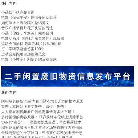
热门内容
小品扶不扶完整台词
电影《保你平安》剧情介绍及影评
如何防止上当受骗的总结范文
音乐广播节目片花开头语的写法
小品《你好，李焕英》完整台词
电影动画片《哪吒之魔童降世》观后感
运动会加油稿:赞裁判和拉拉队加油稿
打一字猜字谜含答案100个
运动会短跑项目加油稿范文
电影《小鞋子》剧情介绍及观后感
最新内容
阿权站长解析:当前内卷与经济增长乏力的根本原因
警告：本网站正遭受攻击，请停止攻击！
人人都在刷视频看广告签定赚钱有多大市场？
多特蒙德的青春风暴：17岁前锋布伦纳上演德甲首
VAR的“幽灵”：一次越位划线失误，再次暴露技术
穆里尼奥的魔法再现？罗马客场铁血防守力克强敌
金钱与梦想的十字路口：纽卡斯尔联欧冠出线告急
从“场边风景”到“战术核心”：女教练在男子足