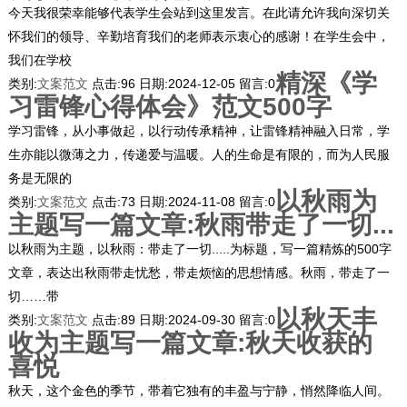
今天我很荣幸能够代表学生会站到这里发言。在此请允许我向深切关
怀我们的领导、辛勤培育我们的老师表示衷心的感谢！在学生会中，
我们在学校
精深《学
类别:
文案范文
点击:
96
日期:
2024-12-05
留言:
0
习雷锋心得体会》范文500字
学习雷锋，从小事做起，以行动传承精神，让雷锋精神融入日常，学
生亦能以微薄之力，传递爱与温暖。人的生命是有限的，而为人民服
务是无限的
以秋雨为
类别:
文案范文
点击:
73
日期:
2024-11-08
留言:
0
主题写一篇文章:秋雨带走了一切...
以秋雨为主题，以秋雨：带走了一切.....为标题，写一篇精炼的500字
文章，表达出秋雨带走忧愁，带走烦恼的思想情感。秋雨，带走了一
切……带
以秋天丰
类别:
文案范文
点击:
89
日期:
2024-09-30
留言:
0
收为主题写一篇文章:秋天收获的
喜悦
秋天，这个金色的季节，带着它独有的丰盈与宁静，悄然降临人间。