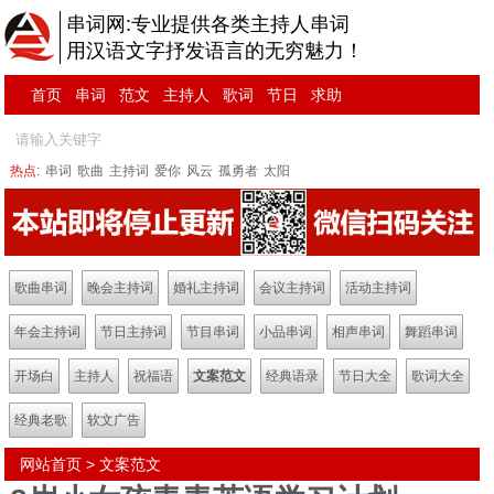
串词网:专业提供各类主持人串词
用汉语文字抒发语言的无穷魅力！
首页
串词
范文
主持人
歌词
节日
求助
热点:
串词
歌曲
主持词
爱你
风云
孤勇者
太阳
歌曲串词
晚会主持词
婚礼主持词
会议主持词
活动主持词
年会主持词
节日主持词
节目串词
小品串词
相声串词
舞蹈串词
开场白
主持人
祝福语
文案范文
经典语录
节日大全
歌词大全
经典老歌
软文广告
网站首页
>
文案范文