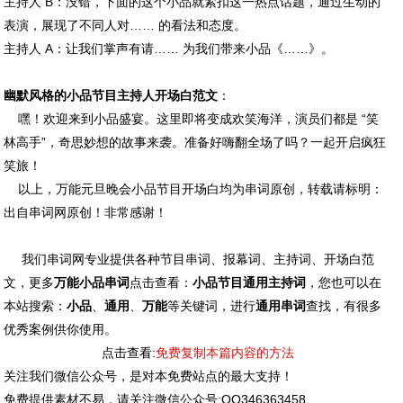
主持人 B：没错，下面的这个小品就紧扣这一热点话题，通过生动的
表演，展现了不同人对…… 的看法和态度。
主持人 A：让我们掌声有请…… 为我们带来小品《……》。
幽默风格的小品节目主持人开场白范文
：
嘿！欢迎来到小品盛宴。这里即将变成欢笑海洋，演员们都是 “笑
林高手”，奇思妙想的故事来袭。准备好嗨翻全场了吗？一起开启疯狂
笑旅！
以上，万能元旦晚会小品节目开场白均为串词原创，转载请标明：
出自串词网原创！非常感谢！
我们串词网专业提供各种节目串词、
报幕词
、主持词、开场白范
文，更多
万能小品串词
点击查看：
小品节目通用主持词
，您也可以在
本站搜索：
小品
、
通用
、
万能
等关键词，进行
通用串词
查找，有很多
优秀案例供你使用。
点击查看:
免费复制本篇内容的方法
关注我们微信公众号，是对本免费站点的最大支持！
免费提供素材不易，请关注微信公众号:QQ346363458