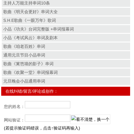
主持人万能主持串词10条
歌曲《明天会更好》串词大全
S.H.E歌曲《一眼万年》歌词
小品《功夫》台词完整版 +串词报幕词
小品《考试风云》串词及剧本
歌曲《咱老百姓》串词
通用元旦节目小品串词
歌曲《篱笆墙的影子》串词
歌曲《欢聚一堂》串词报幕词
元旦晚会小品通用串词
在线纠错/留言/评论或创作：
您的姓名：
网站验证：
(若提示验证码错误，点击↑验证码再输入)