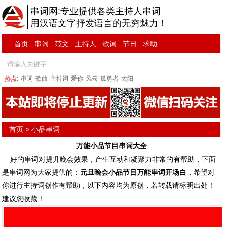
串词网:专业提供各类主持人串词
用汉语文字抒发语言的无穷魅力！
首页
串词
范文
主持人
歌词
节日
求助
热点:
串词
歌曲
主持词
爱你
风云
孤勇者
太阳
首页
>
小品串词
万能小品节目串词大全
好的
串词
对提升晚会效果，产生互动和凝聚力非常的有帮助，下面
是串词网为大家提供的：
元旦晚会小品节目万能串词开场白
，希望对
你进行
主持词
创作有帮助，以下内容均为原创，若转载请标明出处！
建议您收藏！