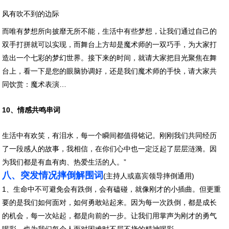
风有吹不到的边际
而唯有梦想所向披靡无所不能，生活中有些梦想，让我们通过自己的
双手打拼就可以实现，而舞台上方却是魔术师的一双巧手，为大家打
造出一个七彩的梦幻世界。接下来的时间，就请大家把目光聚焦在舞
台上，看一下是您的眼脑协调好，还是我们魔术师的手快，请大家共
同饮赏：魔术表演…
10、情感共鸣串词
生活中有欢笑，有泪水，每一个瞬间都值得铭记。刚刚我们共同经历
了一段感人的故事，我相信，在你们心中也一定泛起了层层涟漪。因
为我们都是有血有肉、热爱生活的人。”
八、突发情况摔倒解围词
(主持人或嘉宾领导摔倒通用)
1、生命中不可避免会有跌倒，会有磕碰，就像刚才的小插曲。但更重
要的是我们如何面对，如何勇敢站起来。因为每一次跌倒，都是成长
的机会，每一次站起，都是向前的一步。让我们用掌声为刚才的勇气