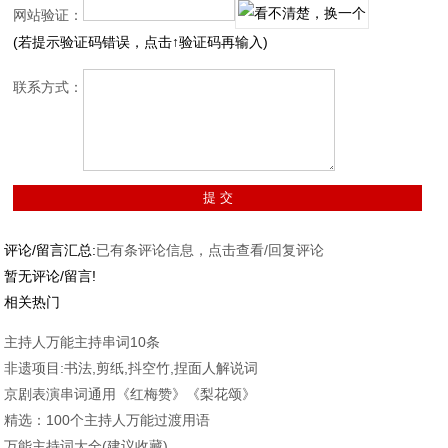
网站验证：
(若提示验证码错误，点击↑验证码再输入)
联系方式：
评论/留言汇总:
已有
条评论信息，点击查看/回复评论
暂无评论/留言!
相关热门
主持人万能主持串词10条
非遗项目:书法,剪纸,抖空竹,捏面人解说词
京剧表演串词通用《红梅赞》《梨花颂》
精选：100个主持人万能过渡用语
万能主持词大全(建议收藏)