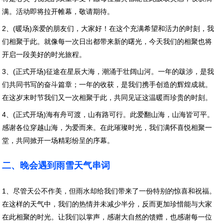
满。活动即将拉开帷幕，敬请期待。
2、(暖场)亲爱的朋友们，大家好！在这个充满希望和活力的时刻，我
们相聚于此。就像每一次日出都带来新的曙光，今天我们的相聚也将
开启一段美好的时光旅程。
3、(正式开场)征途在星辰大海，潮涌于壮阔山河。一年的跋涉，是我
们共同书写的奋斗篇章；一年的收获，是我们携手创造的辉煌成就。
在这岁末时节我们又一次相聚于此，共同见证这温暖而珍贵的时刻。
4、(正式开场)海有舟可渡，山有路可行。此爱翻山海，山海皆可平。
感谢各位穿越山海，为爱而来。在此璀璨时光，我们满怀喜悦相聚一
堂，共同掀开一场精彩纷呈的序幕。
二、晚会遇到雨雪天气串词
1、尽管天公不作美，但雨水却给我们带来了一份特别的惊喜和祝福。
在这样的天气中，我们的热情并未减少半分，反而更加珍惜能与大家
在此相聚的时光。让我们以掌声，感谢大自然的馈赠，也感谢每一位