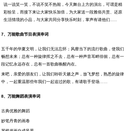
说一说笑一笑，不说不笑不热闹，今天舞台上方的演出，可谓是精
彩纷呈，而接下来让大家快乐加倍，为大家送一段雅俗共赏、还原
生活情境的小品，与大家共同分享快乐时刻，掌声有请他们......
7、万能歌曲节目表演串词
五千年的华夏文明，让我们无法忘怀；风靡当下的流行歌曲，使我们
畅想未来；总有一种旋律挥之不去，总有一种声音耳畔徘徊，总有一
段记忆永远存在，总有一首歌曲唤醒内在。
来吧，亲爱的朋友们，让我们聆听天籁之声，放飞梦想，熟悉的旋律
中，一起重温那些年我们一起追过的歌，有请歌手登场……
8、万能舞蹈表演串词
古典优雅的舞蹈
妙笔丹青的画卷
琴棋书画自成风景