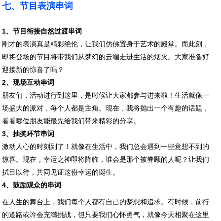
七、节目表演串词
1、节目衔接自然过渡串词
刚才的表演真是精彩绝伦，让我们仿佛置身于艺术的殿堂。而此刻，
即将登场的节目将带我们从梦幻的云端走进生活的烟火。大家准备好
迎接新的惊喜了吗？
2、现场互动串词
朋友们，活动进行到这里，是时候让大家都参与进来啦！生活就像一
场盛大的派对，每个人都是主角。现在，我将抛出一个有趣的话题，
看看哪位朋友能最先给我们带来精彩的分享。
3、抽奖环节串词
激动人心的时刻到了！就像在生活中，我们总会遇到一些意想不到的
惊喜。现在，幸运之神即将降临，谁会是那个被眷顾的人呢？让我们
拭目以待，共同见证这份幸运的诞生。
4、鼓励观众的串词
在人生的舞台上，我们每个人都有自己的梦想和追求。有时候，前行
的道路或许会充满挑战，但只要我们心怀勇气，就像今天相聚在这里