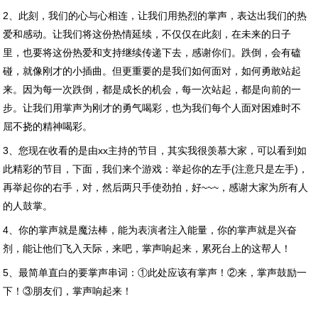
2、此刻，我们的心与心相连，让我们用热烈的掌声，表达出我们的热
爱和感动。让我们将这份热情延续，不仅仅在此刻，在未来的日子
里，也要将这份热爱和支持继续传递下去，感谢你们。跌倒，会有磕
碰，就像刚才的小插曲。但更重要的是我们如何面对，如何勇敢站起
来。因为每一次跌倒，都是成长的机会，每一次站起，都是向前的一
步。让我们用掌声为刚才的勇气喝彩，也为我们每个人面对困难时不
屈不挠的精神喝彩。
3、您现在收看的是由xx主持的节目，其实我很羡慕大家，可以看到如
此精彩的节目，下面，我们来个游戏：举起你的左手(注意只是左手)，
再举起你的右手，对，然后两只手使劲拍，好~~~，感谢大家为所有人
的人鼓掌。
4、你的掌声就是魔法棒，能为表演者注入能量，你的掌声就是兴奋
剂，能让他们飞入天际，来吧，掌声响起来，累死台上的这帮人！
5、最简单直白的要掌声串词：①此处应该有掌声！②来，掌声鼓励一
下！③朋友们，掌声响起来！