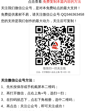
点击查看:
免费复制本篇内容的方法
关注我们微信公众号，是对本免费站点的最大支持！
免费提供素材不易，请关注微信公众号:QQ346363458
您的支持是我们创作的最大动力，关注后可复制！
关注微信公众号方法：
1、先长按保存或手机截屏本二维码；
2、再打开微信，点右上角+号，选扫一扫；
3、在扫码状态下，点右下角相册，选中二维码；
4、再点击：关注公众号，即可关注成功！