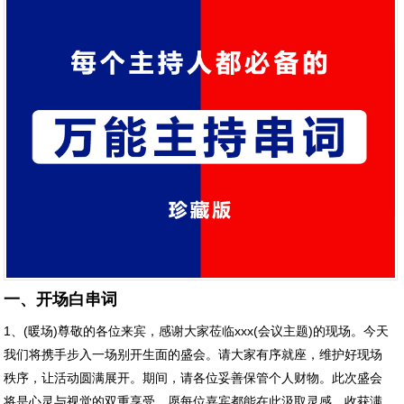
一、开场白串词
1、(暖场)尊敬的各位来宾，感谢大家莅临xxx(会议主题)的现场。今天
我们将携手步入一场别开生面的盛会。请大家有序就座，维护好现场
秩序，让活动圆满展开。期间，请各位妥善保管个人财物。此次盛会
将是心灵与视觉的双重享受，愿每位嘉宾都能在此汲取灵感，收获满