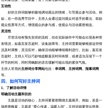
互动性
好的主持词能够积极地调动观众的情绪，引导观众参与活动。例
如，在一些选秀节目中，主持人会通过提问观众对选手的看法、鼓励
观众投票等方式，增强观众的参与感，使观众与活动紧密相连。
灵活性
尽管活动有预先安排的流程，但在实际操作中可能会出现各种突
发情况，如嘉宾发言超时、设备故障等。主持词需要能够根据这些情
况及时调整，灵活应对，确保活动能够继续顺利进行。比如，嘉宾发
言超时，主持人可以巧妙地提醒嘉宾时间有限，或者适当压缩下一个
环节的时间，同时用幽默的语言缓解可能出现的紧张气氛。
主持人常用的
主持词分享网站
包括：
串词
网、主持词网、
报幕词
网
等。
四、如何写好主持词
1、了解活动详情
明确活动主题和目的
主题是活动的核心，主持词要紧密围绕主题展开。例如，若是一
场慈善晚宴，主题是 “爱心传递，温暖人间”，主持词就要突出慈善、