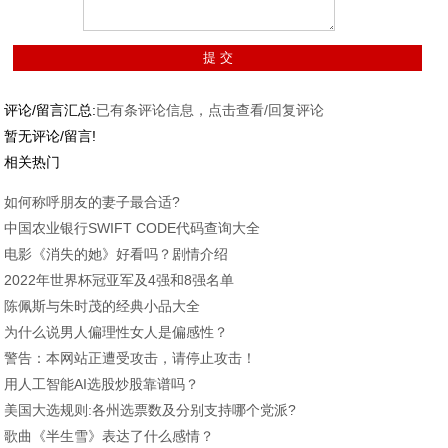
评论/留言汇总:
已有
条评论信息，点击查看/回复评论
暂无评论/留言!
相关热门
如何称呼朋友的妻子最合适?
中国农业银行SWIFT CODE代码查询大全
电影《消失的她》好看吗？剧情介绍
2022年世界杯冠亚军及4强和8强名单
陈佩斯与朱时茂的经典小品大全
为什么说男人偏理性女人是偏感性？
警告：本网站正遭受攻击，请停止攻击！
用人工智能AI选股炒股靠谱吗？
美国大选规则:各州选票数及分别支持哪个党派?
歌曲《半生雪》表达了什么感情？