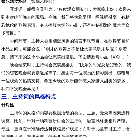
娱乐活动场合
（如综艺晚会）
开场词一般很有吸引力，“各位观众朋友们，大家晚上好！欢迎来
到本次综艺晚会的现场。今晚，我们将为您呈现一场视听盛宴，有精
彩绝伦的歌舞表演、令人捧腹大笑的小品，还有神秘刺激的魔术等众
多节目。”
中间环节，主持人会用幽默风趣的语言串联节目，在歌舞节目和
小品之间，可能会说：“刚才的歌舞是不是让大家意犹未尽呢？别着
急，接下来的这个小品会让您笑出腹肌。下面请欣赏小品《XX》。”
晚会结束时，主持词会充满感染力，“快乐的时光总是短暂的，我
们的综艺晚会就要接近尾声了。感谢每一位演员的精彩演出，感谢每
一位观众的热情支持。希望今晚的欢乐能伴随大家进入甜美的梦乡，
我们下次晚会再见！”
三、主持词的风格特点
针对性
主持词的风格和内容要根据活动的类型、主题、受众等因素进行
调整。比如，针对一场科技研讨会的主持词，语言风格要相对严谨、
专业，重点在于准确传达科技信息和观点；而对于儿童节目主持，语
言则要活泼、充满童趣，便于儿童理解和接受。