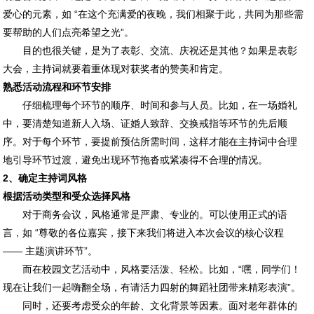
爱心的元素，如 “在这个充满爱的夜晚，我们相聚于此，共同为那些需
要帮助的人们点亮希望之光”。
目的也很关键，是为了表彰、交流、庆祝还是其他？如果是表彰
大会，主持词就要着重体现对获奖者的赞美和肯定。
熟悉活动流程和环节安排
仔细梳理每个环节的顺序、时间和参与人员。比如，在一场婚礼
中，要清楚知道新人入场、证婚人致辞、交换戒指等环节的先后顺
序。对于每个环节，要提前预估所需时间，这样才能在主持词中合理
地引导环节过渡，避免出现环节拖沓或紧凑得不合理的情况。
2、确定主持词风格
根据活动类型和受众选择风格
对于商务会议，风格通常是严肃、专业的。可以使用正式的语
言，如 “尊敬的各位嘉宾，接下来我们将进入本次会议的核心议程
—— 主题演讲环节”。
而在校园文艺活动中，风格要活泼、轻松。比如，“嘿，同学们！
现在让我们一起嗨翻全场，有请活力四射的舞蹈社团带来精彩表演”。
同时，还要考虑受众的年龄、文化背景等因素。面对老年群体的