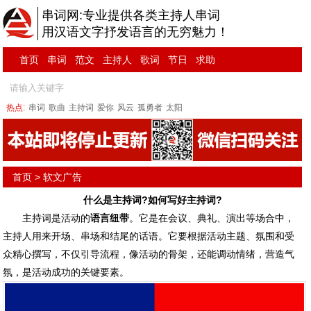
串词网:专业提供各类主持人串词
用汉语文字抒发语言的无穷魅力！
首页
串词
范文
主持人
歌词
节日
求助
热点:
串词
歌曲
主持词
爱你
风云
孤勇者
太阳
首页
>
软文广告
什么是主持词?如何写好主持词?
主持词
是活动的
语言纽带
。它是在会议、典礼、演出等场合中，
主持人用来开场、串场和结尾的话语。它要根据活动主题、氛围和受
众精心撰写，不仅引导流程，像活动的骨架，还能调动情绪，营造气
氛，是活动成功的关键要素。