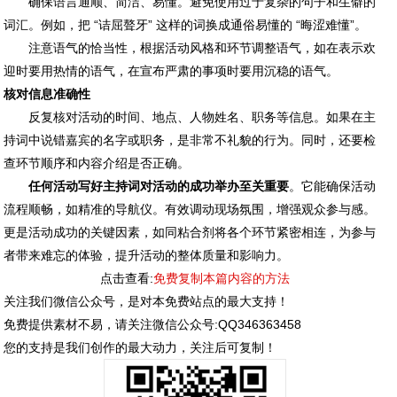
确保语言通顺、简洁、易懂。避免使用过于复杂的句子和生僻的
词汇。例如，把 “诘屈聱牙” 这样的词换成通俗易懂的 “晦涩难懂”。
注意语气的恰当性，根据活动风格和环节调整语气，如在表示欢
迎时要用热情的语气，在宣布严肃的事项时要用沉稳的语气。
核对信息准确性
反复核对活动的时间、地点、人物姓名、职务等信息。如果在主
持词中说错嘉宾的名字或职务，是非常不礼貌的行为。同时，还要检
查环节顺序和内容介绍是否正确。
任何活动写好主持词对活动的成功举办至关重要
。它能确保活动
流程顺畅，如精准的导航仪。有效调动现场氛围，增强观众参与感。
更是活动成功的关键因素，如同粘合剂将各个环节紧密相连，为参与
者带来难忘的体验，提升活动的整体质量和影响力。
点击查看:
免费复制本篇内容的方法
关注我们微信公众号，是对本免费站点的最大支持！
免费提供素材不易，请关注微信公众号:QQ346363458
您的支持是我们创作的最大动力，关注后可复制！