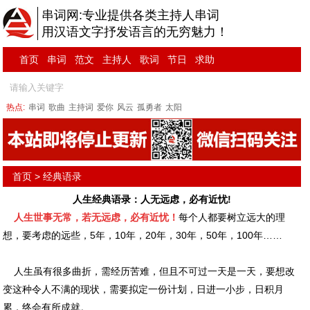
串词网:专业提供各类主持人串词
用汉语文字抒发语言的无穷魅力！
首页
串词
范文
主持人
歌词
节日
求助
热点:
串词
歌曲
主持词
爱你
风云
孤勇者
太阳
首页
>
经典语录
人生经典语录：人无远虑，必有近忧!
人生世事无常，若无远虑，必有近忧！
每个人都要树立远大的理
想，要考虑的远些，5年，10年，20年，30年，50年，100年……
人生虽有很多曲折，需经历苦难，但且不可过一天是一天，要想改
变这种令人不满的现状，需要拟定一份计划，日进一小步，日积月
累，终会有所成就。