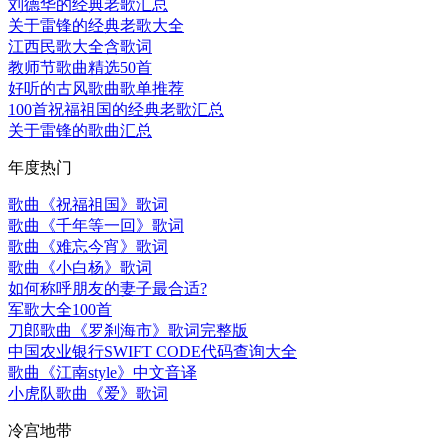
刘德华的经典老歌汇总
关于雷锋的经典老歌大全
江西民歌大全含歌词
教师节歌曲精选50首
好听的古风歌曲歌单推荐
100首祝福祖国的经典老歌汇总
关于雷锋的歌曲汇总
年度热门
歌曲《祝福祖国》歌词
歌曲《千年等一回》歌词
歌曲《难忘今宵》歌词
歌曲《小白杨》歌词
如何称呼朋友的妻子最合适?
军歌大全100首
刀郎歌曲《罗刹海市》歌词完整版
中国农业银行SWIFT CODE代码查询大全
歌曲《江南style》中文音译
小虎队歌曲《爱》歌词
冷宫地带