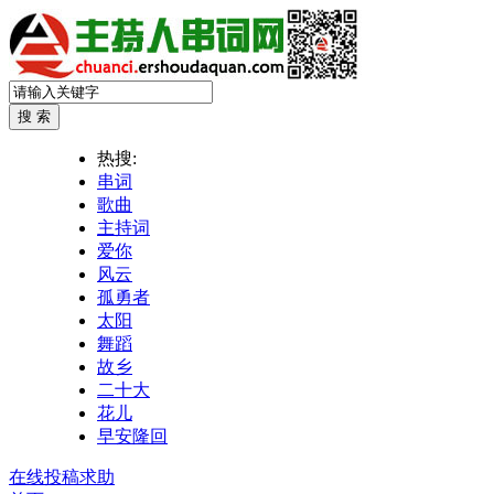
热搜:
串词
歌曲
主持词
爱你
风云
孤勇者
太阳
舞蹈
故乡
二十大
花儿
早安隆回
在线投稿求助