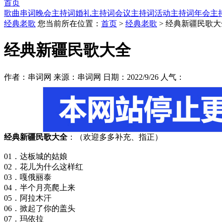
首页
歌曲串词
晚会主持词
婚礼主持词
会议主持词
活动主持词
年会主
经典老歌
您当前所在位置：
首页
>
经典老歌
> 经典新疆民歌大
经典新疆民歌大全
作者：串词网 来源：串词网 日期：2022/9/26 人气：
经典新疆民歌大全
：（欢迎多多补充、指正）
01．达板城的姑娘
02．花儿为什么这样红
03．嘎俄丽泰
04．半个月亮爬上来
05．阿拉木汗
06．掀起了你的盖头
07．玛依拉