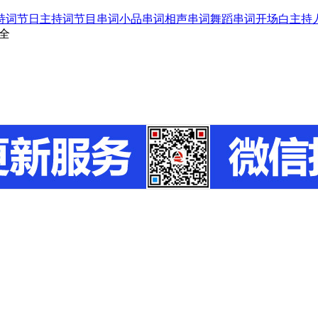
持词
节日主持词
节目串词
小品串词
相声串词
舞蹈串词
开场白
主持
全