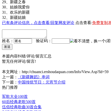
29、新疆之春
30、姑娘我爱你
31、欢乐的新疆
32、新疆姑娘
已有
条评论信息，点击查看/回复网友评论
点击查看:
免费复制
姓名：
验证码：
(
本篇内容纠错/评论/留言汇总
暂无任何评论/留言!
本文网址：
http://chuanci.ershoudaquan.com/Info/View.Asp?Id=59
上一篇：
《新疆舞蹈》串词
下一篇：
中国传统节日：元宵节介绍
热门推荐
军歌大全100首
60后经典老歌500首
伍佰经典歌曲30首合集