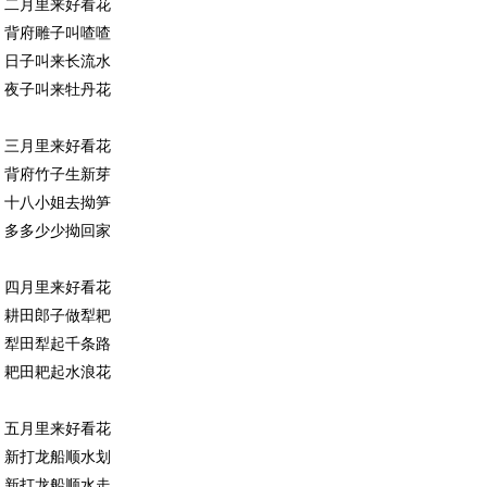
二月里来好看花
背府雕子叫喳喳
日子叫来长流水
夜子叫来牡丹花
三月里来好看花
背府竹子生新芽
十八小姐去拗笋
多多少少拗回家
四月里来好看花
耕田郎子做犁耙
犁田犁起千条路
耙田耙起水浪花
五月里来好看花
新打龙船顺水划
新打龙船顺水走