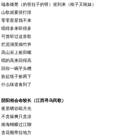
端条矮凳（的答拉子的呀）坐到来（唉子又唉妹）
山歌就要排打排
零零星星我不来
唱得多来听得多
可曾听过这首歌
烂泥湖里拗竹笋
高山岽上捡田螺
唱的高来回得高
回你一碗芋头糟
驮起筷子捡两下
什么味道食到了
阴阳相会命较长（江西寻乌民歌）
夜里晒谷晾月光
不贪燥爽只贪凉
南海蝴蝶过江聊
贪花顺带拉地方