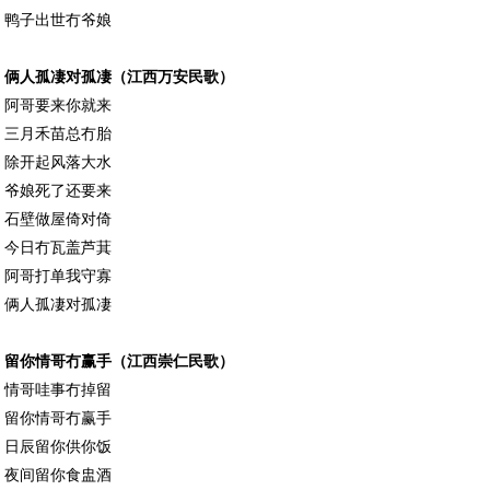
鸭子出世冇爷娘
俩人孤凄对孤凄（江西万安民歌）
阿哥要来你就来
三月禾苗总冇胎
除开起风落大水
爷娘死了还要来
石壁做屋倚对倚
今日冇瓦盖芦萁
阿哥打单我守寡
俩人孤凄对孤凄
留你情哥冇赢手（江西崇仁民歌）
情哥哇事冇掉留
留你情哥冇赢手
日辰留你供你饭
夜间留你食盅酒