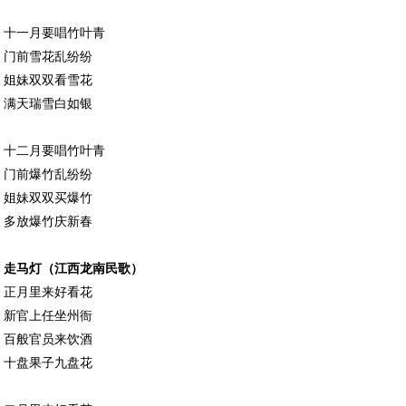
十一月要唱竹叶青
门前雪花乱纷纷
姐妹双双看雪花
满天瑞雪白如银
十二月要唱竹叶青
门前爆竹乱纷纷
姐妹双双买爆竹
多放爆竹庆新春
走马灯（江西龙南民歌）
正月里来好看花
新官上任坐州衙
百般官员来饮酒
十盘果子九盘花