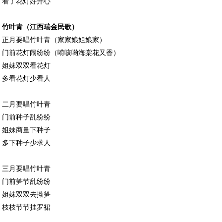
看了花灯好开心
竹叶青（江西瑞金民歌）
正月要唱竹叶青（家家娘姐娘家）
门前花灯闹纷纷（嗬咳哟海棠花又香）
姐妹双双看花灯
多看花灯少看人
二月要唱竹叶青
门前种子乱纷纷
姐妹商量下种子
多下种子少求人
三月要唱竹叶青
门前笋节乱纷纷
姐妹双双去拗笋
枝枝节节挂罗裙