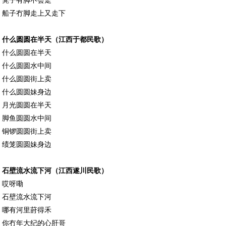
船子冇脚走上又走下
什么圆圆在半天（江西于都民歌）
什么圆圆在半天
什么圆圆水中间
什么圆圆街上卖
什么圆圆妹身边
月光圆圆在半天
脚鱼圆圆水中间
铜锣圆圆街上卖
绩笼圆圆妹身边
石壁流水流下河（江西遂川民歌）
哎呀嘞
石壁流水流下河
哪有河里莳得禾
你冇年大纪的心肝哥