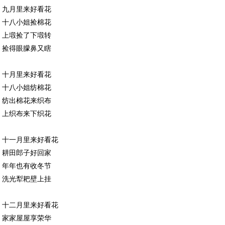
九月里来好看花
十八小姐捡棉花
上塅捡了下塅转
捡得眼朦鼻又瞎
十月里来好看花
十八小姐纺棉花
纺出棉花来织布
上织布来下织花
十一月里来好看花
耕田郎子好回家
年年也有收冬节
洗光犁耙壁上挂
十二月里来好看花
家家屋屋享荣华