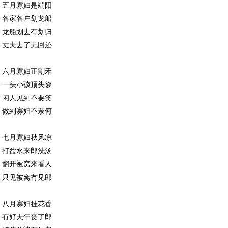
五月寡妇是端阳
各家各户划龙船
龙船划去有划归
丈夫去了无回还
六月寡妇正割禾
一头小孩顶头箩
闲人见到不要笑
做到寡妇不奈何
七月寡妇秋风凉
打盆水来郎洗汤
翻开被窝来看人
只见被窝冇见郎
八月寡妇挂花香
冇好天年丧了郎