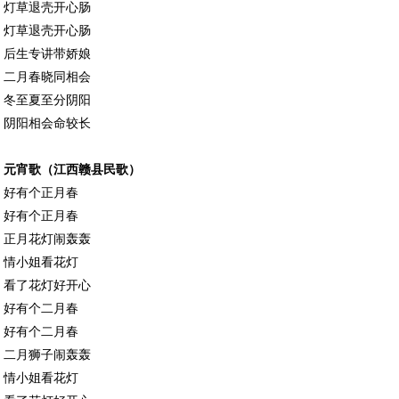
灯草退壳开心肠
灯草退壳开心肠
后生专讲带娇娘
二月春晓同相会
冬至夏至分阴阳
阴阳相会命较长
元宵歌（江西赣县民歌）
好有个正月春
好有个正月春
正月花灯闹轰轰
情小姐看花灯
看了花灯好开心
好有个二月春
好有个二月春
二月狮子闹轰轰
情小姐看花灯