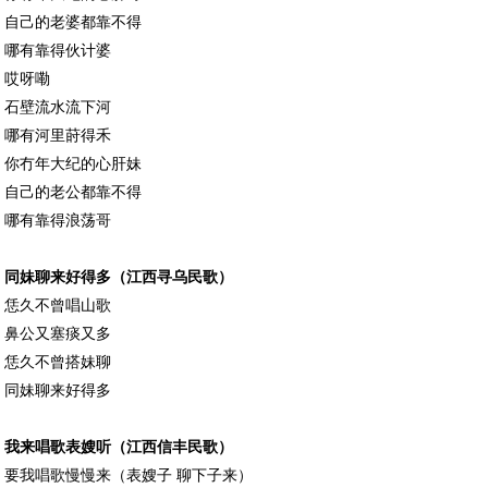
自己的老婆都靠不得
哪有靠得伙计婆
哎呀嘞
石壁流水流下河
哪有河里莳得禾
你冇年大纪的心肝妹
自己的老公都靠不得
哪有靠得浪荡哥
同妹聊来好得多（江西寻乌民歌）
恁久不曾唱山歌
鼻公又塞痰又多
恁久不曾搭妹聊
同妹聊来好得多
我来唱歌表嫂听（江西信丰民歌）
要我唱歌慢慢来（表嫂子 聊下子来）