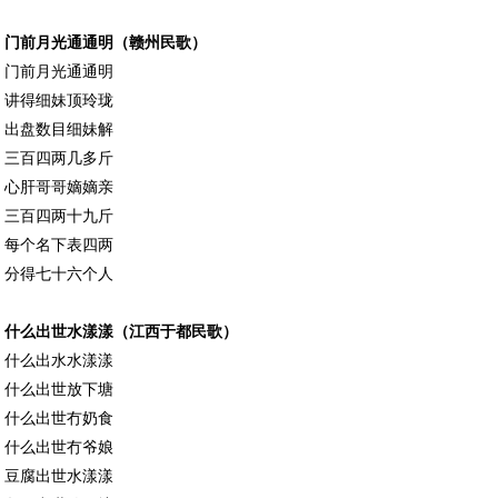
门前月光通通明（赣州民歌）
门前月光通通明
讲得细妹顶玲珑
出盘数目细妹解
三百四两几多斤
心肝哥哥嫡嫡亲
三百四两十九斤
每个名下表四两
分得七十六个人
什么出世水漾漾（江西于都民歌）
什么出水水漾漾
什么出世放下塘
什么出世冇奶食
什么出世冇爷娘
豆腐出世水漾漾