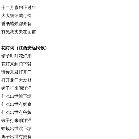
十二月寡妇正过年
大大细细喊可怜
香纸蜡烛都齐备
冇见我丈夫在面前
花灯词（江西安远民歌）
锣子叮叮花灯来
花灯来到门下背
请你东君打开门
打开龙门大发财
锣子打来闹洋洋
什么出世跳下塘
什么出世冇奶食
什么出世冇爷娘
锣子打来响洋洋
蛤蟆出世跳下塘
鸡子出世冇奶食