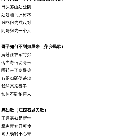
日头落山处处阴
处处雕鸟归树林
雕鸟归去成双对
阿哥归去一个人
哥子如何不到姐屋来（萍乡民歌）
娇莲住在紫竹排
传声寄信要哥来
哪转来了怠慢你
冇得肉斫便杀鸡
我的亲亲哥子
如何不到姐屋来
寡妇歌（江西石城民歌）
正月寡妇是新年
牵男带女好可怜
闲人劝我小心带