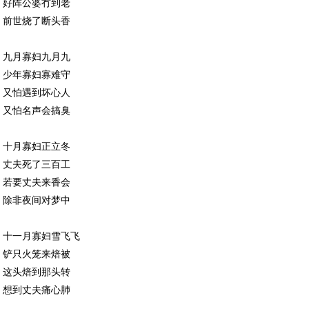
好阵公婆冇到老
前世烧了断头香
九月寡妇九月九
少年寡妇寡难守
又怕遇到坏心人
又怕名声会搞臭
十月寡妇正立冬
丈夫死了三百工
若要丈夫来香会
除非夜间对梦中
十一月寡妇雪飞飞
铲只火笼来焙被
这头焙到那头转
想到丈夫痛心肺