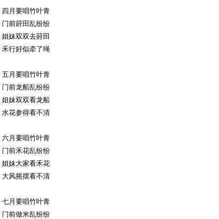
四月要唱竹叶青
门前莳田乱纷纷
姐妹双双去莳田
禾行好似牵了绳
五月要唱竹叶青
门前龙船乱纷纷
姐妹双双看龙船
水花参得看不清
六月要唱竹叶青
门前禾花乱纷纷
姐妹大家看禾花
大风摇摆看不清
七月要唱竹叶青
门前做米乱纷纷