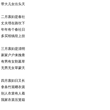
带大儿女出头天
二月寡妇是春社
丈夫埋在路坎下
年年有个春社日
多买纸钱坟上挂
三月寡妇是清明
家家户户来挽青
有男有女割墓草
无男无女草蒙天
四月寡妇日又长
拿条竹篙晒衣裳
别人衣裳有人着
我家衣裳压笼箱