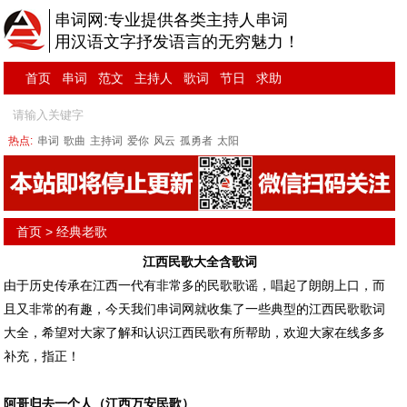
串词网:专业提供各类主持人串词
用汉语文字抒发语言的无穷魅力！
首页
串词
范文
主持人
歌词
节日
求助
热点:
串词
歌曲
主持词
爱你
风云
孤勇者
太阳
首页
>
经典老歌
江西民歌大全含歌词
由于历史传承在江西一代有非常多的民歌歌谣，唱起了朗朗上口，而
且又非常的有趣，今天我们
串词
网就收集了一些典型的江西民歌
歌词
大全，希望对大家了解和认识江西民歌有所帮助，欢迎大家在线多多
补充，指正！
阿哥归去一个人（江西万安民歌）