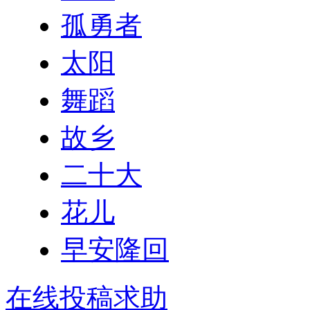
孤勇者
太阳
舞蹈
故乡
二十大
花儿
早安隆回
在线投稿求助