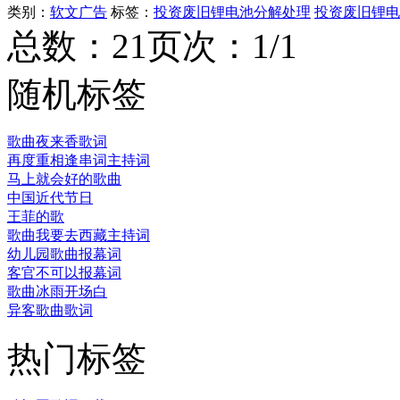
类别：
软文广告
标签：
投资废旧锂电池分解处理
投资废旧锂电
总数：2
1
页次：1/1
随机标签
歌曲夜来香歌词
再度重相逢串词主持词
马上就会好的歌曲
中国近代节日
王菲的歌
歌曲我要去西藏主持词
幼儿园歌曲报幕词
客官不可以报幕词
歌曲冰雨开场白
异客歌曲歌词
热门标签