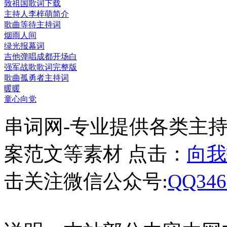
致祖国歌词下载
主持人李梓萌简介
歌曲等待主持词
烟雨人间
绿光报幕词
吉他弹唱成都开场白
强军战歌歌词完整版
歌曲孤勇者主持词
暖暖
童心向党
串词网-专业提供各类主
案范文等素材 点击：
向我
击关注微信公众号:
QQ346