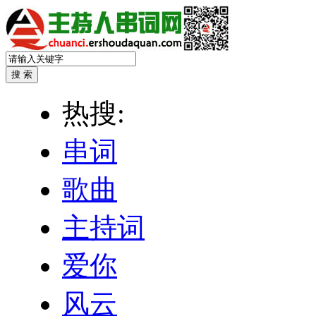
热搜:
串词
歌曲
主持词
爱你
风云