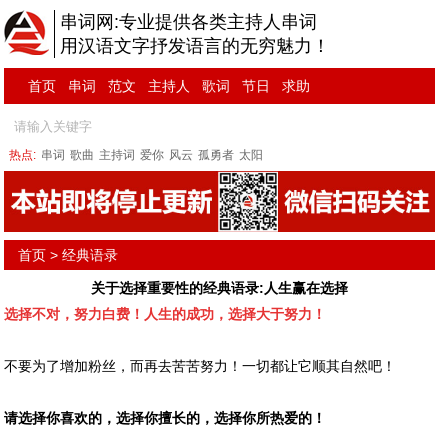
串词网:专业提供各类主持人串词
用汉语文字抒发语言的无穷魅力！
首页
串词
范文
主持人
歌词
节日
求助
热点:
串词
歌曲
主持词
爱你
风云
孤勇者
太阳
首页
>
经典语录
关于选择重要性的经典语录:人生赢在选择
选择不对，努力白费！人生的成功，选择大于努力！
不要为了增加粉丝，而再去苦苦努力！一切都让它顺其自然吧！
请选择你喜欢的，选择你擅长的，选择你所热爱的！