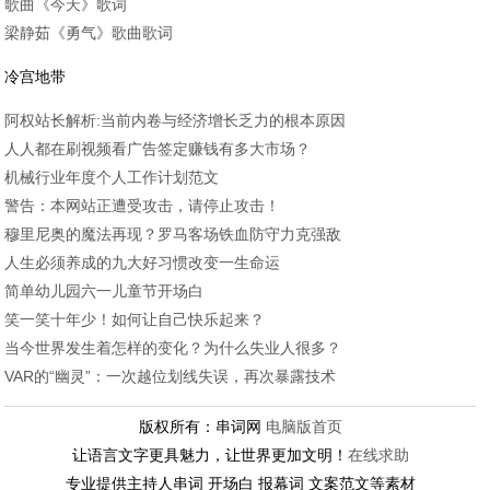
歌曲《今天》歌词
梁静茹《勇气》歌曲歌词
冷宫地带
阿权站长解析:当前内卷与经济增长乏力的根本原因
人人都在刷视频看广告签定赚钱有多大市场？
机械行业年度个人工作计划范文
警告：本网站正遭受攻击，请停止攻击！
穆里尼奥的魔法再现？罗马客场铁血防守力克强敌
人生必须养成的九大好习惯改变一生命运
简单幼儿园六一儿童节开场白
笑一笑十年少！如何让自己快乐起来？
当今世界发生着怎样的变化？为什么失业人很多？
VAR的“幽灵”：一次越位划线失误，再次暴露技术
版权所有：串词网
电脑版首页
让语言文字更具魅力，让世界更加文明！
在线求助
专业提供主持人串词 开场白 报幕词 文案范文等素材