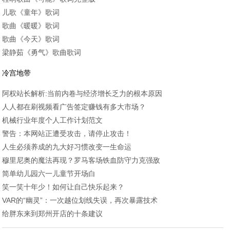
儿歌《童年》歌词
歌曲《暖暖》歌词
歌曲《今天》歌词
梁静茹《勇气》歌曲歌词
冷宫地带
阿权站长解析:当前内卷与经济增长乏力的根本原因
人人都在刷视频看广告签定赚钱有多大市场？
机械行业年度个人工作计划范文
警告：本网站正遭受攻击，请停止攻击！
人生必须养成的九大好习惯改变一生命运
穆里尼奥的魔法再现？罗马客场铁血防守力克强敌
简单幼儿园六一儿童节开场白
笑一笑十年少！如何让自己快乐起来？
VAR的“幽灵”：一次越位划线失误，再次暴露技术
给胖东来到郑州开店的十条建议