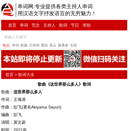
串词网:专业提供各类主持人串词
用汉语文字抒发语言的无穷魅力！
首页
串词
范文
主持人
歌词
节日
求助
热点:
串词
歌曲
主持词
爱你
风云
孤勇者
太阳
首页
>
歌词大全
歌曲《这世界那么多人》歌词
歌曲：
这世界那么多人
作词：王海涛
作曲：彭飞(署名Akiyama Sayuri)
编曲：彭飞
演唱：莫文蔚
时间：2021年