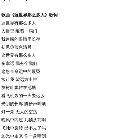
歌曲《这世界那么多人》
歌词
：
这世界有那么多人
人群里 敞着一扇门
我迷朦的眼睛里长存
初见你蓝色清晨
这世界有那么多人
多幸运 我有个我们
这悠长命运中的晨昏
常让我 望远方出神
灰树叶飘转在池塘
看飞机轰的一声去远乡
光阴的长廊 脚步声叫嚷
灯一亮 无人的空荡
晚风中闪过 几帧从前啊
飞驰中旋转 已不见了吗
远光中走来 你一身晴朗