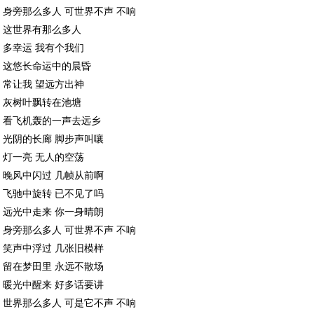
身旁那么多人 可世界不声 不响
这世界有那么多人
多幸运 我有个我们
这悠长命运中的晨昏
常让我 望远方出神
灰树叶飘转在池塘
看飞机轰的一声去远乡
光阴的长廊 脚步声叫嚷
灯一亮 无人的空荡
晚风中闪过 几帧从前啊
飞驰中旋转 已不见了吗
远光中走来 你一身晴朗
身旁那么多人 可世界不声 不响
笑声中浮过 几张旧模样
留在梦田里 永远不散场
暖光中醒来 好多话要讲
世界那么多人 可是它不声 不响