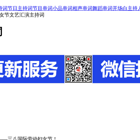
持词
节日主持词
节目串词
小品串词
相声串词
舞蹈串词
开场白
主持
妇女节文艺汇演主持词
词
——三八国际劳动妇女节！