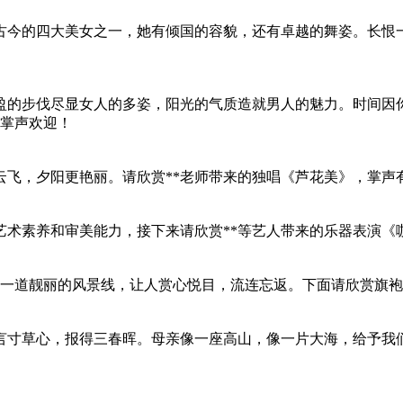
古今的四大美女之一，她有倾国的容貌，还有卓越的舞姿。长恨
盈的步伐尽显女人的多姿，阳光的气质造就男人的魅力。时间因
，掌声欢迎！
云飞，夕阳更艳丽。请欣赏**老师带来的独唱《芦花美》，掌声
艺术素养和审美能力，接下来请欣赏**等艺人带来的乐器表演《
*一道靓丽的风景线，让人赏心悦目，流连忘返。下面请欣赏旗袍
言寸草心，报得三春晖。母亲像一座高山，像一片大海，给予我们