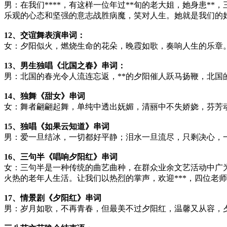
男：在我们****，有这样一位年过**旬的老大姐，她身患*
乐观的心态和坚强的意志战胜病魔，笑对人生。她就是我们的妇
12、交谊舞表演串词：
女：夕阳似火，燃烧生命的花朵，晚霞如歌，奏响人生的乐章
13、男生独唱《北国之春》串词：
男：北国的春光令人流连忘返，**的夕阳催人跃马扬鞭，北国
14、独舞《甜女》串词
女：舞者翩翩起舞，单纯中透出妩媚，清丽中不失娇娆，芬芳
15、独唱《如果云知道》串词
男：爱一旦结冰，一切都好平静；泪水一旦流尽，只剩决心，一
16、三句半《唱响夕阳红》串词
女：三句半是一种传统的曲艺曲种，在群众业余文艺活动中广
火热的老年人生活。让我们以热烈的掌声，欢迎***，四位老
17、情景剧《夕阳红》串词
男：岁月如歌，不再青春，但最美不过夕阳红，温馨又从容，