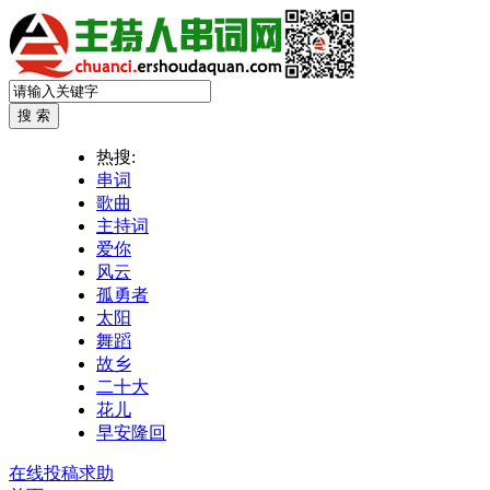
热搜:
串词
歌曲
主持词
爱你
风云
孤勇者
太阳
舞蹈
故乡
二十大
花儿
早安隆回
在线投稿求助