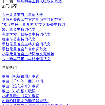
下一篇：
年终晚会主持人暖场词范文
热门推荐
六一儿童节节目串词大全
党政机关教师节文艺汇演主持词范文
”欢度中秋、喜迎国庆“文艺晚会主持词
61儿童节主持词范文
完整学校元旦晚会主持词范文
班主任节主持词范文
学校元旦晚会主持人台词范文
学校元旦晚会节目串词范文
小学元旦晚会主持词范文完整篇
八一晚会开场白与结束语范文
年度热门
歌曲《祝福祖国》歌词
歌曲《千年等一回》歌词
歌曲《难忘今宵》歌词
歌曲《小白杨》歌词
小虎队歌曲《爱》歌词
如何称呼朋友的妻子最合适?