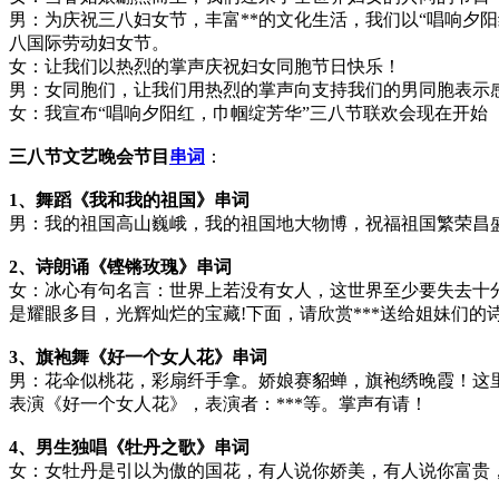
男：为庆祝三八妇女节，丰富**的文化生活，我们以“唱响夕
八国际劳动妇女节。
女：让我们以热烈的掌声庆祝妇女同胞节日快乐！
男：女同胞们，让我们用热烈的掌声向支持我们的男同胞表示
女：我宣布“唱响夕阳红，巾帼绽芳华”三八节联欢会现在开始
三八节文艺晚会节目
串词
：
1、舞蹈《我和我的祖国》串词
男：我的祖国高山巍峨，我的祖国地大物博，祝福祖国繁荣昌盛
2、诗朗诵《铿锵玫瑰》串词
女：冰心有句名言：世界上若没有女人，这世界至少要失去十分之
是耀眼多目，光辉灿烂的宝藏!下面，请欣赏***送给姐妹们的
3、旗袍舞《好一个女人花》串词
男：花伞似桃花，彩扇纤手拿。娇娘赛貂蝉，旗袍绣晚霞！这
表演《好一个女人花》，表演者：***等。掌声有请！
4、男生独唱《牡丹之歌》串词
女：女牡丹是引以为傲的国花，有人说你娇美，有人说你富贵，