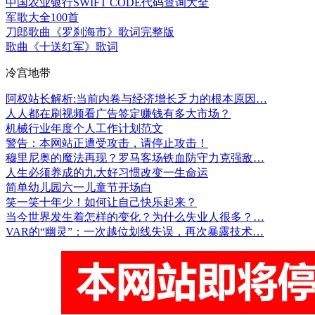
中国农业银行SWIFT CODE代码查询大全
军歌大全100首
刀郎歌曲《罗刹海市》歌词完整版
歌曲《十送红军》歌词
冷宫地带
阿权站长解析:当前内卷与经济增长乏力的根本原因…
人人都在刷视频看广告签定赚钱有多大市场？
机械行业年度个人工作计划范文
警告：本网站正遭受攻击，请停止攻击！
穆里尼奥的魔法再现？罗马客场铁血防守力克强敌…
人生必须养成的九大好习惯改变一生命运
简单幼儿园六一儿童节开场白
笑一笑十年少！如何让自己快乐起来？
当今世界发生着怎样的变化？为什么失业人很多？…
VAR的“幽灵”：一次越位划线失误，再次暴露技术…