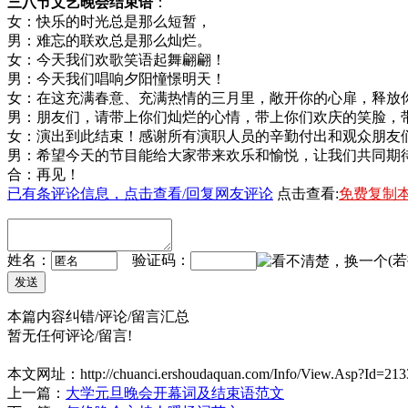
三八节文艺晚会结束语
：
女：快乐的时光总是那么短暂，
男：难忘的联欢总是那么灿烂。
女：今天我们欢歌笑语起舞翩翩！
男：今天我们唱响夕阳憧憬明天！
女：在这充满春意、充满热情的三⽉里，敞开你的⼼扉，释放
男：朋友们，请带上你们灿烂的⼼情，带上你们欢庆的笑脸，
女：演出到此结束！感谢所有演职人员的辛勤付出和观众朋友
男：希望今天的节目能给大家带来欢乐和愉悦，让我们共同期
合：再见！
已有
条评论信息，点击查看/回复网友评论
点击查看:
免费复制
姓名：
验证码：
(
本篇内容纠错/评论/留言汇总
暂无任何评论/留言!
本文网址：
http://chuanci.ershoudaquan.com/Info/View.Asp?Id=213
上一篇：
大学元旦晚会开幕词及结束语范文