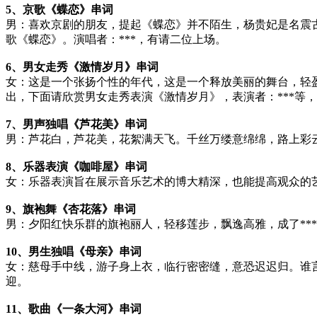
5、京歌《蝶恋》串词
男：喜欢京剧的朋友，提起《蝶恋》并不陌生，杨贵妃是名震
歌《蝶恋》。演唱者：***，有请二位上场。
6、男女走秀《激情岁月》串词
女：这是一个张扬个性的年代，这是一个释放美丽的舞台，轻
出，下面请欣赏男女走秀表演《激情岁月》，表演者：***等
7、男声独唱《芦花美》串词
男：芦花白，芦花美，花絮满天飞。千丝万缕意绵绵，路上彩
8、乐器表演《咖啡屋》串词
女：乐器表演旨在展示音乐艺术的博大精深，也能提高观众的
9、旗袍舞《杏花落》串词
男：夕阳红快乐群的旗袍丽人，轻移莲步，飘逸高雅，成了**
10、男生独唱《母亲》串词
女：慈母手中线，游子身上衣，临行密密缝，意恐迟迟归。谁
迎。
11、歌曲《一条大河》串词