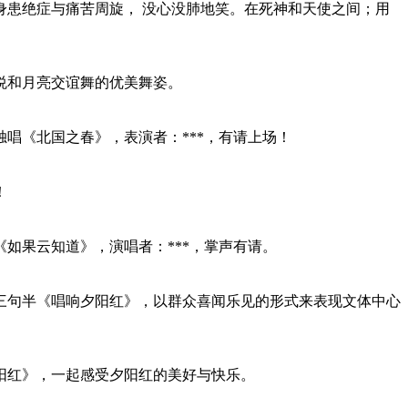
她身患绝症与痛苦周旋， 没心没肺地笑。在死神和天使之间；用
悦和月亮交谊舞的优美舞姿。
唱《北国之春》，表演者：***，有请上场！
！
如果云知道》，演唱者：***，掌声有请。
三句半《唱响夕阳红》，以群众喜闻乐见的形式来表现文体中心
阳红》，一起感受夕阳红的美好与快乐。