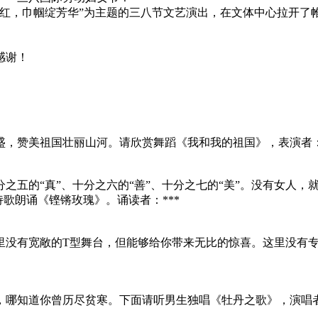
阳红，巾帼绽芳华”为主题的三八节文艺演出，在文体中心拉开
感谢！
，赞美祖国壮丽山河。请欣赏舞蹈《我和我的祖国》，表演者：
五的“真”、十分之六的“善”、十分之七的“美”。没有女人，
诗歌朗诵《铿锵玫瑰》。诵读者：***
里没有宽敞的T型舞台，但能够给你带来无比的惊喜。这里没有
哪知道你曾历尽贫寒。下面请听男生独唱《牡丹之歌》，演唱者