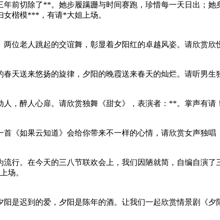
*，三年前切除了**。她步履蹒跚与时间赛跑，珍惜每一天日出；
女楷模***，有请*大姐上场。
。两位老人跳起的交谊舞，彰显着夕阳红的卓越风姿。请欣赏欣
的春天送来悠扬的旋律，夕阳的晚霞送来春天的灿烂。请听男生独
动人，醉人心扉。请欣赏独舞《甜女》，表演者：**。掌声有请
首《如果云知道》会给你带来不一样的心情，请欣赏女声独唱《
为流行。在今天的三八节联欢会上，我们因陋就简，自编自演了
师上场。
夕阳是迟到的爱，夕阳是陈年的酒。让我们一起欣赏情景剧《夕