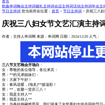
首页
歌曲串词
晚会主持词
婚礼主持词
会议主持词
活动主持词
年会主
节日主持词
您当前所在位置：
首页
>
节日主持词
> 庆祝三八
庆祝三八妇女节文艺汇演主持
作者：主持人串词网 来源：串词网 日期：2024/12/20 人气：
三八节文艺晚会开场白
：
女：尊敬的各位领导，各位来宾：
男：**的兄弟姐妹们：
合：大家下午好！
女：春风送暖，[地名]**披溢彩！
男：**，欢聚一堂庆三八！
女：我是主持人**
男：我是主持人**
女：当春姑娘翩然而至，我们迎来了全世界妇女的共同的节日