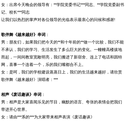
女：出席今天晚会的领导有：**学院党委书记***同志、**学院党委副书
记、校长***同志
让我们以热烈的掌声对各位领导的光临表示最衷心的问候和感谢!
歌伴舞《越来越好》串词
：
男：朋友们，如果我们把今天的**和十年前的**做一个比较，我们不能
不承认，我们的学习、生活发生了多么巨大的变化。一幢幢高楼拔地
而起，一间间教室宽敞明亮，我们搬进了新宿舍、连上了电话和因特
网，喜事一个连着一个，乐的我们嘴都合不上。
女：是呵，我们的学校建设蒸蒸日上，我们的生活越来越好，请欣赏
歌伴舞《越来越好》演唱者：***
相声《废话趣谈》串词
：
男：相声是大家喜闻乐见的节目，幽默的语言、夸张的表情会把我们
带进开心世界。
女：请由***系的***为大家带来相声表演《废话趣谈》