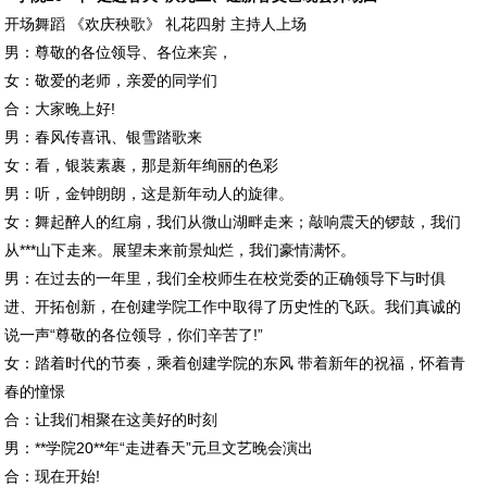
开场舞蹈 《欢庆秧歌》 礼花四射 主持人上场
男：尊敬的各位领导、各位来宾，
女：敬爱的老师，亲爱的同学们
合：大家晚上好!
男：春风传喜讯、银雪踏歌来
女：看，银装素裹，那是新年绚丽的色彩
男：听，金钟朗朗，这是新年动人的旋律。
女：舞起醉人的红扇，我们从微山湖畔走来；敲响震天的锣鼓，我们
从***山下走来。展望未来前景灿烂，我们豪情满怀。
男：在过去的一年里，我们全校师生在校党委的正确领导下与时俱
进、开拓创新，在创建学院工作中取得了历史性的飞跃。我们真诚的
说一声“尊敬的各位领导，你们辛苦了!”
女：踏着时代的节奏，乘着创建学院的东风 带着新年的祝福，怀着青
春的憧憬
合：让我们相聚在这美好的时刻
男：**学院20**年“走进春天”元旦文艺晚会演出
合：现在开始!