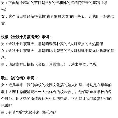
男：下面这个精彩的节目是**系的***和她的搭档们带来的舞蹈《绿
光》
女：这个节目曾经获得我校“青春歌舞大赛”的一等奖。让我们一起来欣
赏。
快板《金秋十月霞满天》串词
：
男：金秋十月霞满天，那是咱勤劳朴实的**人对家乡的火热情感。
女：金秋十月霞满天，那是咱聪明智慧的**人对创建学院无比执著的信
念。
男：请欣赏群口快板《金秋十月霞满天》，演出单位：**系。
歌曲《好心情》串词
：
女：近几年来，我们学校的校园文化搞的如火如荼。特别是在每年的
歌手大赛中总能涌现出一大批优秀的校园歌手。他们活跃在学校的各
个舞台。用火热的激情表达对生活的热爱。下面就让我们欣赏他们的
风采吧
男：有请**系**为您带来《好心情》