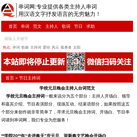
串词网:专业提供各类主持人串词
用汉语文字抒发语言的无穷魅力！
首页
串词
范文
主持人
歌词
节日
求助
热点:
串词
歌曲
主持词
爱你
风云
孤勇者
太阳
首页
>
节日主持词
学校元旦晚会主持人台词范文
学校元旦晚会
主持词
一般来说分为五个部分：主持人开场白、领导
和嘉宾介绍、节目表演部分、现场互动、结束语部分，如果按照这五
个部分来创作就非常简单了，寻求元旦晚会主持词、开场白、节目
串
词
请到串词网，我们专业为您服务！
**学院20**年“走进春天”庆元旦、迎新春文艺晚会开场白