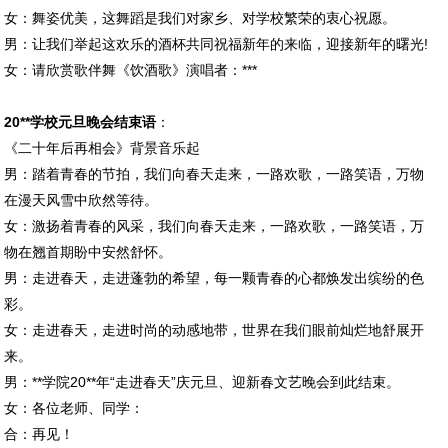
女：舞姿优美，这舞蹈是我们对家乡、对学校繁荣的衷心祝愿。
男：让我们举起这欢乐的酒杯共同祝福新年的来临，迎接新年的曙光!
女：请欣赏歌伴舞《饮酒歌》演唱者：***
20**学校元旦晚会结束语
：
《二十年后再相会》背景音乐起
男：踏着青春的节拍，我们向春天走来，一路欢歌，一路笑语，万物
在漫天风雪中欣然等待。
女：激扬着青春的风采，我们向春天走来，一路欢歌，一路笑语，万
物在翘首期盼中安然舒怀。
男：走进春天，走进蓬勃的希望，每一颗青春的心都焕发出缤纷的色
彩。
女：走进春天，走进时尚的动感地带，世界在我们眼前灿烂地舒展开
来。
男：**学院20**年“走进春天”庆元旦、迎新春文艺晚会到此结束。
女：各位老师、同学：
合：再见！