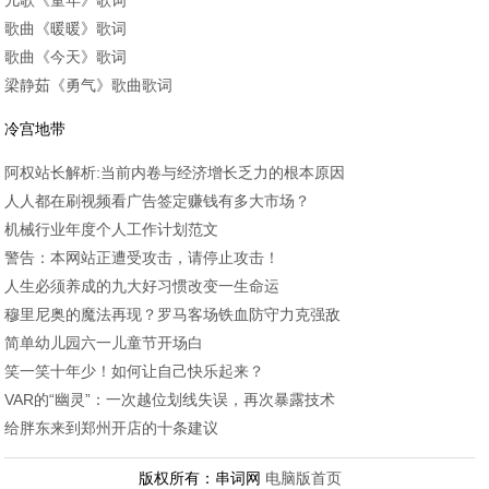
歌曲《暖暖》歌词
歌曲《今天》歌词
梁静茹《勇气》歌曲歌词
冷宫地带
阿权站长解析:当前内卷与经济增长乏力的根本原因
人人都在刷视频看广告签定赚钱有多大市场？
机械行业年度个人工作计划范文
警告：本网站正遭受攻击，请停止攻击！
人生必须养成的九大好习惯改变一生命运
穆里尼奥的魔法再现？罗马客场铁血防守力克强敌
简单幼儿园六一儿童节开场白
笑一笑十年少！如何让自己快乐起来？
VAR的“幽灵”：一次越位划线失误，再次暴露技术
给胖东来到郑州开店的十条建议
版权所有：串词网
电脑版首页