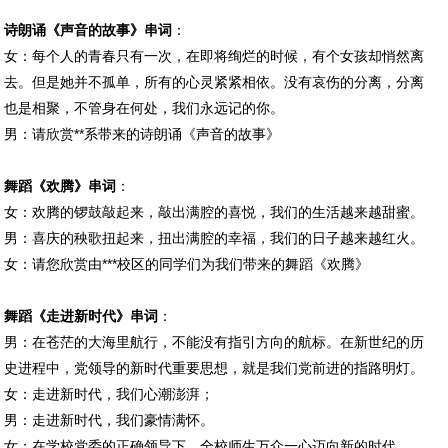
诗朗诵《声音的故事》串词
：
女：每个人的青春只有一次，在即将绚烂的时候，有个女孩却悄然离
去。但是她并不孤单，所有的心灵紧紧相依。没有哀伤的分离，分离
也是相聚，不管身在何处，我们永远记的你。
男：请欣赏**系带来的诗朗诵《声音的故事》
舞蹈《欢腾》串词
：
女：欢腾的锣鼓敲起来，敲出满腔的喜悦，我们的生活越来越甜蜜。
男：喜庆的秧歌扭起来，扭出满腔的幸福，我们的日子越来越红火。
女：请您欣赏由***校区的同学们为我们带来的舞蹈《欢腾》
舞蹈《走进新时代》串词
：
男：在苍茫的大海里航行，不能没有指引方向的航标。在新世纪的历
史进程中，党领导的新时代重要思想，就是我们党前进的指路明灯。
女：走进新时代，我们心潮澎湃；
男：走进新时代，我们豪情满怀。
女：在学校党委的正确领导下，全校师生万众一心迈向新的时代。