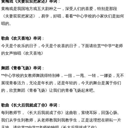
黄梅戏《夫妻双双把家还》串词
：
黄梅戏是我国地方戏五大剧种之一，深受人们的喜爱，特别是那段
《夫妻双双把家还》，易学，好唱，看看**中心学校的小家伙们是如何
唱的。
歌曲《欢天喜地》串词
：
今天是个欢乐的日子，今天是个欢喜的日子，下面请欣赏**中学**老师
的女声独唱《欢天喜地》
舞蹈《青春飞扬》串词
：
**中心学校的女教师舞跳得特别棒，一扭，一甩、一转，一娜姿，无不
展现青春活力，无论是年长的，还是年轻的，今天的舞台是属于你们
的，欣赏舞蹈《青春飞扬》让我们的青春飞扬起来吧。
歌曲《长大后我就成了你》串词
：
每到教师节，《长大后我就成了你》这曲歌，萦绕耳际，回荡心肠。
我们从学生到教师，从老师教我到我教学生，正是这理想在耕耘一片
天地。请欣赏**中学**老师的独唱《长大后我就成了你》。