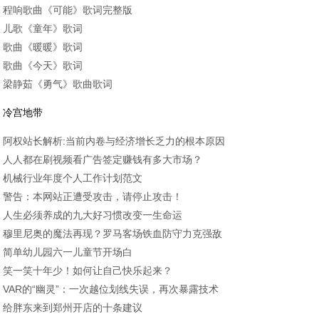
程响歌曲《可能》歌词完整版
儿歌《童年》歌词
歌曲《暖暖》歌词
歌曲《今天》歌词
梁静茹《勇气》歌曲歌词
冷宫地带
阿权站长解析:当前内卷与经济增长乏力的根本原因
人人都在刷视频看广告签定赚钱有多大市场？
机械行业年度个人工作计划范文
警告：本网站正遭受攻击，请停止攻击！
人生必须养成的九大好习惯改变一生命运
穆里尼奥的魔法再现？罗马客场铁血防守力克强敌
简单幼儿园六一儿童节开场白
笑一笑十年少！如何让自己快乐起来？
VAR的“幽灵”：一次越位划线失误，再次暴露技术
给胖东来到郑州开店的十条建议