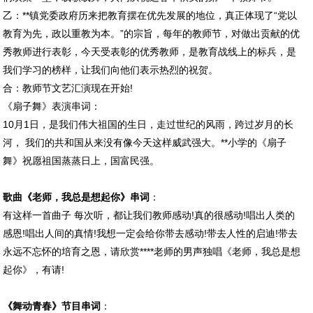
乙：**镇党委政府历来把教育摆在优先发展的地位，真正体现了“党以
教育为先，政以重教为本。”的宗旨，每年的教师节，对做出贡献的优
秀教师进行表彰，今天受表彰的优秀教师，是教育战线上的标兵，是
我们学习的榜样，让我们向他们表示热烈的祝贺。
合：教师节文艺汇演现在开始!
《扇子舞》表演
串词
：
10月1日，是我们伟大祖国的生日，走过世纪的风雨，跨过岁月的长
河， 我们的共和国从来没有像今天这样威武强大。**小学的《扇子
舞》祝愿祖国蒸蒸日上，国富民强。
歌曲《老师，我总是想起你》串词
：
有这样一首曲子 每次听，都让我们教师感动!真的很感动!唱出人类的
感恩!唱出人间的真情!我想一定会给你带去感动!带去人性的启迪!带去
永远不忘怀的培育之恩，请欣赏****老师的男声独唱《老师，我总是想
起你》，有请!
《舞动青春》节目串词
：