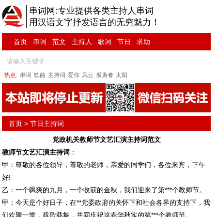
串词网:专业提供各类主持人串词
用汉语文字抒发语言的无穷魅力！
首页
串词
范文
主持人
歌词
节日
求助
热点:
串词
歌曲
主持词
爱你
风云
孤勇者
太阳
首页
>
节日主持词
党政机关教师节文艺汇演主持词范文
教师节文艺汇演
主持词
：
甲：尊敬的各位领导，尊敬的老师，亲爱的同学们，各位来宾，下午
好!
乙：一个飒爽的九月，一个收获的金秋，我们迎来了第***个教师节。
甲：今天是个好日子，在**党委政府的关怀下和社会各界的支持下，我
们欢聚一堂，载歌载舞，共同庆祝这春华秋实的第***个教师节。