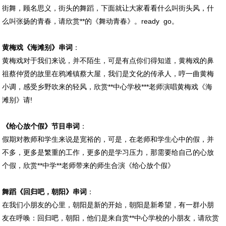
街舞，顾名思义，街头的舞蹈，下面就让大家看看什么叫街头风，什
么叫张扬的青春，请欣赏**的《舞动青春》。ready go。
黄梅戏《海滩别》串词
：
黄梅戏对于我们来说，并不陌生，可是有点你们得知道，黄梅戏的鼻
祖蔡仲贤的故里在鸦滩镇蔡大屋，我们是文化的传承人，哼一曲黄梅
小调，感受乡野吹来的轻风，欣赏**中心学校***老师演唱黄梅戏《海
滩别》请!
《给心放个假》节目串词
：
假期对教师和学生来说是宽裕的，可是，在老师和学生心中的假，并
不多，更多是繁重的工作，更多的是学习压力，那需要给自己的心放
个假，欣赏**中学**老师带来的师生合演《给心放个假》
舞蹈《回归吧，朝阳》串词
：
在我们小朋友的心里，朝阳是新的开始，朝阳是新希望，有一群小朋
友在呼唤：回归吧，朝阳，他们是来自赏**中心学校的小朋友，请欣赏