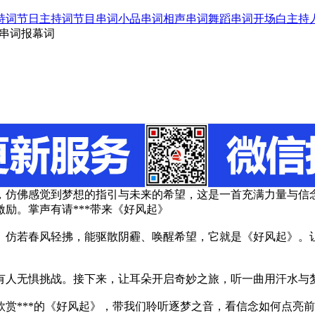
持词
节日主持词
节目串词
小品串词
相声串词
舞蹈串词
开场白
主持
》串词报幕词
，仿佛感觉到梦想的指引与未来的希望，这是一首充满力量与信
励。掌声有请***带来《好风起》
。仿若春风轻拂，能驱散阴霾、唤醒希望，它就是《好风起》。让
有人无惧挑战。接下来，让耳朵开启奇妙之旅，听一曲用汗水与梦
赏***的《好风起》，带我们聆听逐梦之音，看信念如何点亮