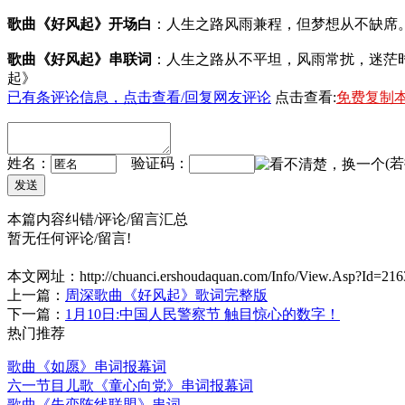
歌曲《好风起》开场白
：人生之路风雨兼程，但梦想从不缺席。
歌曲《好风起》串联词
：人生之路从不平坦，风雨常扰，迷茫时
起》
已有
条评论信息，点击查看/回复网友评论
点击查看:
免费复制
姓名：
验证码：
(
本篇内容纠错/评论/留言汇总
暂无任何评论/留言!
本文网址：
http://chuanci.ershoudaquan.com/Info/View.Asp?Id=216
上一篇：
周深歌曲《好风起》歌词完整版
下一篇：
1月10日:中国人民警察节 触目惊心的数字！
热门推荐
歌曲《如愿》串词报幕词
六一节目儿歌《童心向党》串词报幕词
歌曲《失恋阵线联盟》串词