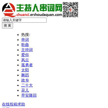
热搜:
串词
歌曲
主持词
爱你
风云
孤勇者
太阳
舞蹈
故乡
二十大
花儿
早安隆回
在线投稿求助