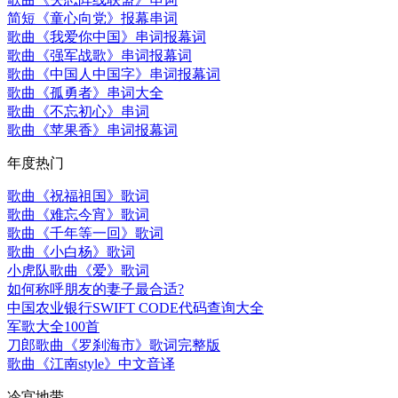
简短《童心向党》报幕串词
歌曲《我爱你中国》串词报幕词
歌曲《强军战歌》串词报幕词
歌曲《中国人中国字》串词报幕词
歌曲《孤勇者》串词大全
歌曲《不忘初心》串词
歌曲《苹果香》串词报幕词
年度热门
歌曲《祝福祖国》歌词
歌曲《难忘今宵》歌词
歌曲《千年等一回》歌词
歌曲《小白杨》歌词
小虎队歌曲《爱》歌词
如何称呼朋友的妻子最合适?
中国农业银行SWIFT CODE代码查询大全
军歌大全100首
刀郎歌曲《罗刹海市》歌词完整版
歌曲《江南style》中文音译
冷宫地带