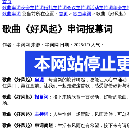
首页
歌曲串词
晚会主持词
婚礼主持词
会议主持词
活动主持词
年会主
歌曲串词
您当前所在位置：
首页
>
歌曲串词
> 歌曲《好风起
歌曲《好风起》串词报幕词
作者：串词网 来源：串词网 日期：2025/1/9 人气：
歌曲《好风起》
串词
：每当新的旋律响起，总能让人心中涌动
住风口，勇往直前。让我们一起走进这首歌，感受那份鼓舞与激
歌曲《好风起》
报幕词
：接下来请欣赏一首灵动、好听的歌曲
场。
歌曲《好风起》
主持词
：人生恰似一场冒险，风雨常伴，可总
歌曲《好风起》串词简短
：生活有风雨也有希望，接下来有请欣