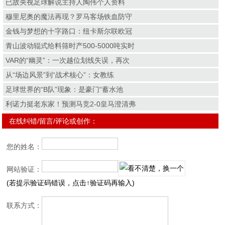
已故央视足球解说主持人陶伟个人资料
穆里尼奥的魔法再现？罗马客场铁血防守
金钱与梦想的十字路口：纽卡斯尔联欧冠
青山波动辊式给料筛时产500-5000吨实时
VAR的“幽灵”：一次越位划线失误，再次
从“场边风景”到“战术核心”：女教练
足球世界的“B队”现象：是豪门“蓄水池
利诺力挺老东家！预测马竞2-0皇马澄清弗
在线纠错/留言/评论或创作：
您的姓名：
网站验证：
(若提示验证码错误，点击↑验证码再输入)
联系方式：