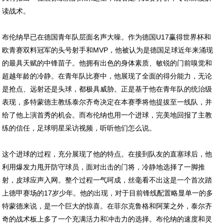
读战术。
布伦纳早已在德国青年队层面名声大噪。作为德国U17赢得世界杯和
欧青赛双料冠军的头号射手和MVP，他被认为是德国足球近年来涌现
的最具天赋的中锋苗子。他拥有出色的身体素质、敏锐的门前嗅觉和
超越年龄的冷静。在青年队比赛中，他展现了全面的得分能力，无论
是抢点、远射还是头球，都极具威胁。正是基于他在青年队的统治级
表现，多特蒙德主教练泰尔齐奇决定在本赛季将他提拔至一线队，并
给了他上演首秀的机会。而布伦纳也用一个进球，完美地回报了主教
练的信任，足球明星采访视频，听听他们怎么说。
这个进球的过程，充分展现了他的特点。在接到队友的直塞球后，他
利用爆发力甩开防守球员，面对出击的门将，冷静地选择了一脚推
射，皮球应声入网。整个过程一气呵成，丝毫看不出这是一个首次踏
上德甲赛场的17岁少年。他的出现，对于目前锋线配置略显单一的多
特蒙德来说，是一个巨大的惊喜。在菲尔克鲁格和阿莱之外，泰尔齐
奇的战术板上多了一个充满活力和冲击力的选择。布伦纳的速度和灵