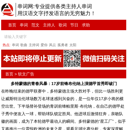
串词网:专业提供各类主持人串词
用汉语文字抒发语言的无穷魅力！
首页
串词
范文
主持人
歌词
节日
求助
热点:
串词
歌曲
主持词
爱你
风云
孤勇者
太阳
首页
>
软文广告
多特蒙德的青春风暴：17岁前锋布伦纳上演德甲首秀即破门
在昨晚结束的德甲联赛中，多特蒙德主场大胜对手，但比一场胜利更
让威斯特法伦球场数万名球迷感到兴奋的，是一位年仅17岁小将的横
空出世。下半场替补登场的青训前锋帕里斯·布伦纳，在自己的德甲处
子秀中便攻入一球，帮助球队锁定胜局。他进球后激情狂奔，亲吻队
徽的画面，成为了本轮德甲最动人的瞬间。多特蒙德的“星工厂”，似乎
又将推出一位震惊欧洲的未来之星，观看足球比赛分析，专家深度解