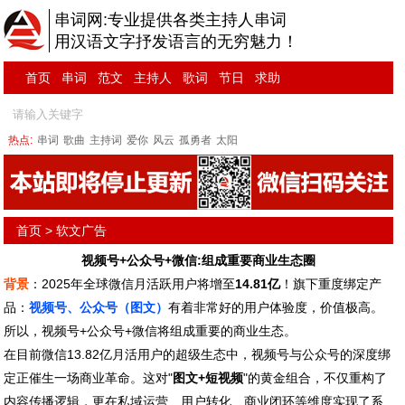
串词网:专业提供各类主持人串词
用汉语文字抒发语言的无穷魅力！
首页
串词
范文
主持人
歌词
节日
求助
热点:
串词
歌曲
主持词
爱你
风云
孤勇者
太阳
首页
>
软文广告
视频号+公众号+微信:组成重要商业生态圈
背景
：2025年全球微信月活跃用户将增至
14.81亿
！旗下重度绑定产
品：
视频号、公众号（图文）
有着非常好的用户体验度，价值极高。
所以，视频号+公众号+微信将组成重要的商业生态。
在目前微信13.82亿月活用户的超级生态中，视频号与公众号的深度绑
定正催生一场商业革命。这对"
图文+短视频
"的黄金组合，不仅重构了
内容传播逻辑，更在私域运营、用户转化、商业闭环等维度实现了系