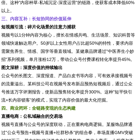
倍。这种"内容种草-私域沉淀-深度运营"的链路，使获客成本降低60%
以上。
三、内容互补：长短协同的价值延伸
短视频引流：碎片化场景的注意力捕获
视频号以1分钟内容为核心，擅长在情感共鸣、生活场景、知识科普等
领域快速触达用户。50岁以上女性用户占比超50%的特性，要求内容
需聚焦养生、情感、国学等垂直领域。某健康品牌通过"中医养生小妙
招"系列视频，单月涨粉12万，带动公众号付费课程转化率提升45%。
图文深耕：深度价值的持续输出
公众号的长图文、深度报道、产品白皮书等内容，可有效承接视频号
的流量溢出。某科技公司在视频号发布新品预热短视频后，通过公众
号推送万字评测报告，使新品预售转化率提升300%。这种"短平快引
流+长内容锁客"的模式，实现了内容价值的最大化挖掘。
四、商业闭环：全链路变现的生态构建
直播电商：公私域融合的交易场
视频号直播与公众号的深度联动，正在重构电商逻辑。某服饰品牌通
过"公众号预告+视频号直播+社群秒杀"的组合拳，单场直播GMV突破