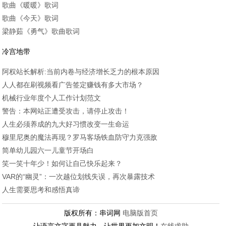
歌曲《暖暖》歌词
歌曲《今天》歌词
梁静茹《勇气》歌曲歌词
冷宫地带
阿权站长解析:当前内卷与经济增长乏力的根本原因
人人都在刷视频看广告签定赚钱有多大市场？
机械行业年度个人工作计划范文
警告：本网站正遭受攻击，请停止攻击！
人生必须养成的九大好习惯改变一生命运
穆里尼奥的魔法再现？罗马客场铁血防守力克强敌
简单幼儿园六一儿童节开场白
笑一笑十年少！如何让自己快乐起来？
VAR的“幽灵”：一次越位划线失误，再次暴露技术
人生需要思考和感悟真谛
版权所有：串词网
电脑版首页