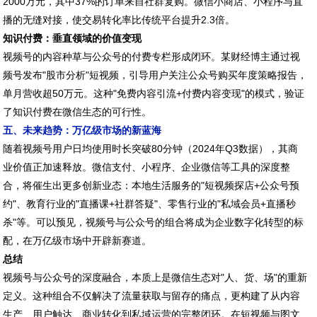
2000万元，其中37%的订单来自社群复购。微信小商店、小程序与直
播的无缝对接，使交易转化率比传统平台提升2.3倍。
知识付费：垂直领域的价值变现
视频号的内容种草与公众号的付费专栏形成闭环。某财经博主通过视
频号发布"股市分析"短视频，引导用户关注公众号购买年度策略报告，
单月营收超50万元。这种"免费内容引流+付费内容变现"的模式，验证
了知识付费在微信生态的可行性。
五、未来趋势：万亿级市场的新蓝海
随着视频号用户日均使用时长突破80分钟（2024年Q3数据），其商
业价值正加速释放。微信支付、小程序、企业微信等工具的深度整
合，将催生出更多创新业态：本地生活服务的"短视频探店+公众号预
约"、教育行业的"直播课+社群答疑"、零售行业的"私域会员+直播秒
杀"等。可以预见，视频号与公众号的组合将成为企业数字化转型的标
配，在万亿级市场中开辟新赛道。
总结
视频号与公众号的深度融合，本质上是微信生态对"人、货、场"的重新
定义。这种组合不仅解决了流量获取与留存的痛点，更构建了从内容
生产、用户触达、商业转化到私域运营的完整闭环。在短视频与图文