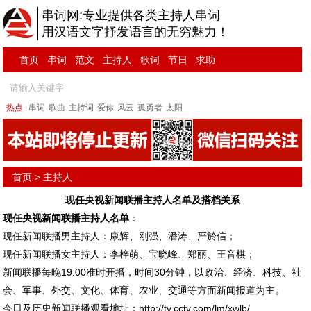
串词网:专业提供各类主持人串词
用汉语文字抒发语言的无穷魅力！
首页
串词
范文
主持人
歌词
节日
求助
热点:
串词
歌曲
主持词
爱你
风云
孤勇者
太阳
首页
>
主持人
现任央视新闻联播主持人名单及搭档关系
现任央视新闻联播主持人名单
：
现任新闻联播男主持人：康辉、刚强、潘涛、严於信；
现任新闻联播女主持人：李梓萌、宝晓峰、郑丽、王音棋；
新闻联播每晚19:00准时开播，时间30分钟，以政治、经济、科技、社
会、军事、外交、文化、体育、农业、交通等方面新闻报道为主。
今日及历史新闻联播观看地址：
http://tv.cctv.com/lm/xwlb/