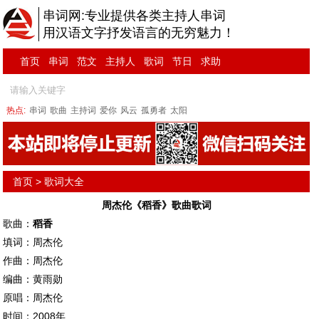
串词网:专业提供各类主持人串词
用汉语文字抒发语言的无穷魅力！
首页
串词
范文
主持人
歌词
节日
求助
热点:
串词
歌曲
主持词
爱你
风云
孤勇者
太阳
首页
>
歌词大全
周杰伦《稻香》歌曲歌词
歌曲：
稻香
填词：周杰伦
作曲：周杰伦
编曲：黄雨勋
原唱：周杰伦
时间：2008年