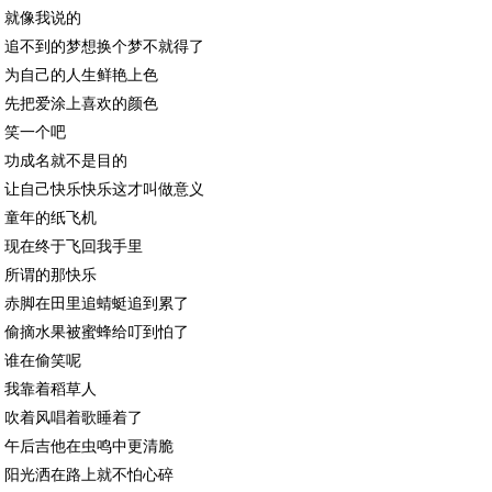
就像我说的
追不到的梦想换个梦不就得了
为自己的人生鲜艳上色
先把爱涂上喜欢的颜色
笑一个吧
功成名就不是目的
让自己快乐快乐这才叫做意义
童年的纸飞机
现在终于飞回我手里
所谓的那快乐
赤脚在田里追蜻蜓追到累了
偷摘水果被蜜蜂给叮到怕了
谁在偷笑呢
我靠着稻草人
吹着风唱着歌睡着了
午后吉他在虫鸣中更清脆
阳光洒在路上就不怕心碎