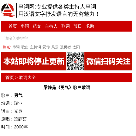
串词网:专业提供各类主持人串词
用汉语文字抒发语言的无穷魅力！
首页
串词
范文
主持人
歌词
节日
求助
热点:
串词
歌曲
主持词
爱你
风云
孤勇者
太阳
首页
>
歌词大全
梁静茹《勇气》歌曲歌词
歌曲：
勇气
填词：瑞业
谱曲：光良
原唱：梁静茹
时间：2000年