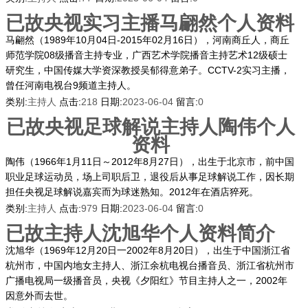
已故央视实习主播马翩然个人资料
马翩然（1989年10月04日-2015年02月16日），河南商丘人，商丘
师范学院08级播音主持专业，广西艺术学院播音主持艺术12级硕士
研究生，中国传媒大学资深教授吴郁得意弟子。CCTV-2实习主播，
曾任河南电视台9频道主持人。
类别:
主持人
点击:
218
日期:
2023-06-04
留言:
0
已故央视足球解说主持人陶伟个人
资料
陶伟（1966年1月11日～2012年8月27日），出生于北京市，前中国
职业足球运动员，场上司职后卫，退役后从事足球解说工作，因长期
担任央视足球解说嘉宾而为球迷熟知。2012年在酒店猝死。
类别:
主持人
点击:
979
日期:
2023-06-04
留言:
0
已故主持人沈旭华个人资料简介
沈旭华（1969年12月20日一2002年8月20日），出生于中国浙江省
杭州市，中国内地女主持人、浙江余杭电视台播音员、浙江省杭州市
广播电视局一级播音员，央视《夕阳红》节目主持人之一，2002年
因意外而去世。