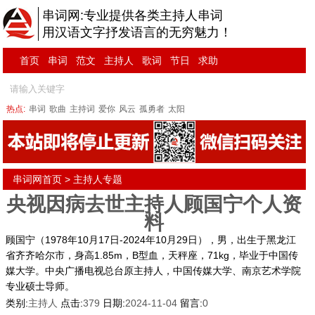
串词网:专业提供各类主持人串词
用汉语文字抒发语言的无穷魅力！
首页
串词
范文
主持人
歌词
节日
求助
热点:
串词
歌曲
主持词
爱你
风云
孤勇者
太阳
串词网首页
> 主持人专题
央视因病去世主持人顾国宁个人资
料
顾国宁（1978年10月17日-2024年10月29日），男，出生于黑龙江
省齐齐哈尔市，身高1.85m，B型血，天秤座，71kg，毕业于中国传
媒大学。中央广播电视总台原主持人，中国传媒大学、南京艺术学院
专业硕士导师。
类别:
主持人
点击:
379
日期:
2024-11-04
留言:
0