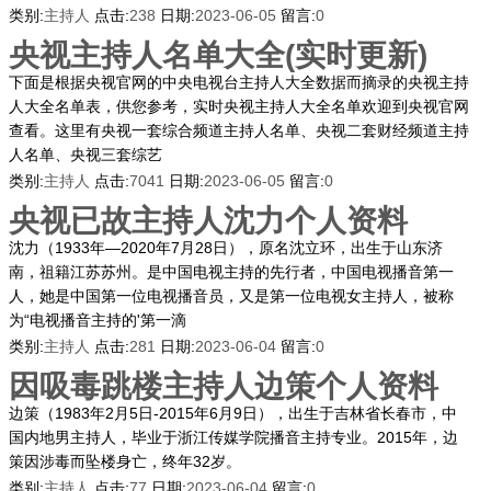
类别:
主持人
点击:
238
日期:
2023-06-05
留言:
0
央视主持人名单大全(实时更新)
下面是根据央视官网的中央电视台主持人大全数据而摘录的央视主持
人大全名单表，供您参考，实时央视主持人大全名单欢迎到央视官网
查看。这里有央视一套综合频道主持人名单、央视二套财经频道主持
人名单、央视三套综艺
类别:
主持人
点击:
7041
日期:
2023-06-05
留言:
0
央视已故主持人沈力个人资料
沈力（1933年—2020年7月28日），原名沈立环，出生于山东济
南，祖籍江苏苏州。是中国电视主持的先行者，中国电视播音第一
人，她是中国第一位电视播音员，又是第一位电视女主持人，被称
为“电视播音主持的'第一滴
类别:
主持人
点击:
281
日期:
2023-06-04
留言:
0
因吸毒跳楼主持人边策个人资料
边策（1983年2月5日-2015年6月9日），出生于吉林省长春市，中
国内地男主持人，毕业于浙江传媒学院播音主持专业。2015年，边
策因涉毒而坠楼身亡，终年32岁。
类别:
主持人
点击:
77
日期:
2023-06-04
留言:
0