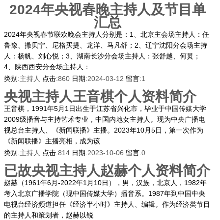
2024年央视春晚主持人及节目单
汇总
2024年央视春节联欢晚会主持人分别是：1、北京主会场主持人：任
鲁豫、撒贝宁、尼格买提、龙洋、马凡舒；2、辽宁沈阳分会场主持
人：杨帆、刘心悦；3、湖南长沙分会场主持人：张舒越、何炅；
4、陕西西安分会场主持人：
类别:
主持人
点击:
860
日期:
2024-03-12
留言:
1
央视主持人王音棋个人资料简介
王音棋，1991年5月1日出生于江苏省兴化市，毕业于中国传媒大学
2009级播音与主持艺术专业，中国内地女主持人。现为中央广播电
视总台主持人、《新闻联播》主播。2023年10月5日，第一次作为
《新闻联播》主播亮相，成为该
类别:
主持人
点击:
814
日期:
2023-10-06
留言:
0
已故央视主持人赵赫个人资料简介
赵赫（1961年6月-2022年1月10日），男，汉族，北京人，1982年
考入北京广播学院（现中国传媒大学）播音系。1987年到中国中央
电视台经济频道担任《经济半小时》主持人、编辑。作为经济类节目
的主持人和策划者，赵赫以锐