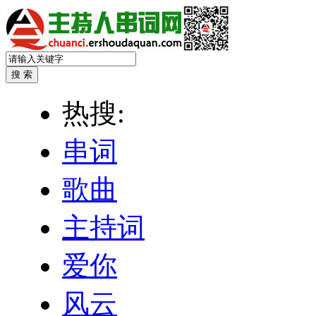
热搜:
串词
歌曲
主持词
爱你
风云