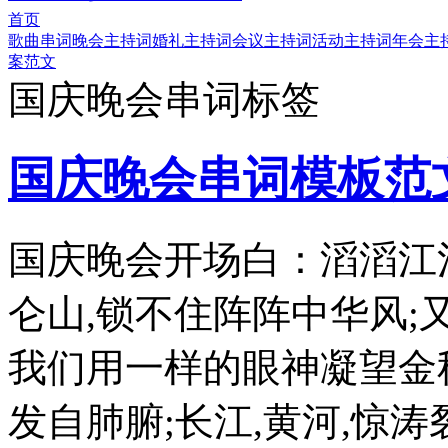
首页
歌曲串词
晚会主持词
婚礼主持词
会议主持词
活动主持词
年会主
案范文
国庆晚会串词标签
国庆晚会串词模板范
国庆晚会开场白：滔滔江
仑山,锁不住阵阵中华风;
我们用一样的眼神凝望金
发自肺腑;长江,黄河,惊