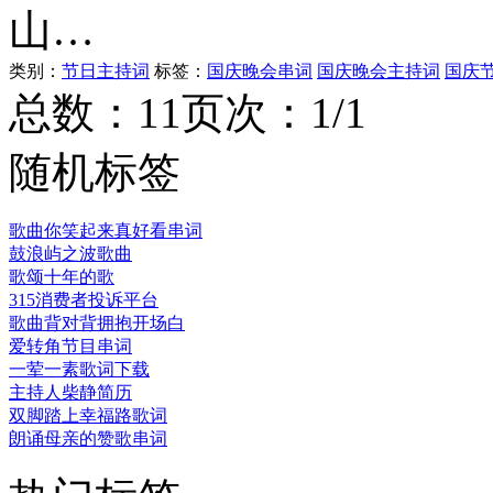
山…
类别：
节日主持词
标签：
国庆晚会串词
国庆晚会主持词
国庆
总数：1
1
页次：1/1
随机标签
歌曲你笑起来真好看串词
鼓浪屿之波歌曲
歌颂十年的歌
315消费者投诉平台
歌曲背对背拥抱开场白
爱转角节目串词
一荤一素歌词下载
主持人柴静简历
双脚踏上幸福路歌词
朗诵母亲的赞歌串词