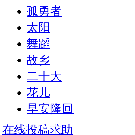
孤勇者
太阳
舞蹈
故乡
二十大
花儿
早安隆回
在线投稿求助