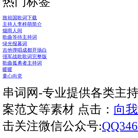
热门标签
致祖国歌词下载
主持人李梓萌简介
烟雨人间
歌曲等待主持词
绿光报幕词
吉他弹唱成都开场白
强军战歌歌词完整版
歌曲孤勇者主持词
暖暖
童心向党
串词网-专业提供各类主
案范文等素材 点击：
向我
击关注微信公众号:
QQ346