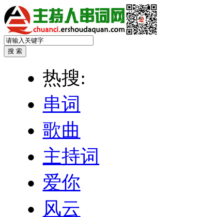
热搜:
串词
歌曲
主持词
爱你
风云