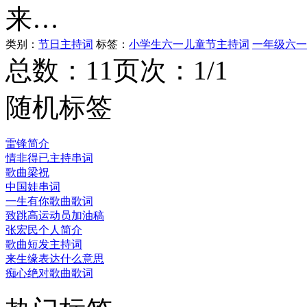
来…
类别：
节日主持词
标签：
小学生六一儿童节主持词
一年级六一
总数：1
1
页次：1/1
随机标签
雷锋简介
情非得已主持串词
歌曲梁祝
中国娃串词
一生有你歌曲歌词
致跳高运动员加油稿
张宏民个人简介
歌曲短发主持词
来生缘表达什么意思
痴心绝对歌曲歌词