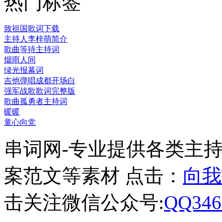
热门标签
致祖国歌词下载
主持人李梓萌简介
歌曲等待主持词
烟雨人间
绿光报幕词
吉他弹唱成都开场白
强军战歌歌词完整版
歌曲孤勇者主持词
暖暖
童心向党
串词网-专业提供各类主
案范文等素材 点击：
向我
击关注微信公众号:
QQ346