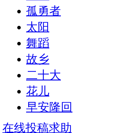
孤勇者
太阳
舞蹈
故乡
二十大
花儿
早安隆回
在线投稿求助