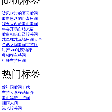
随机标签
被风吹过的夏天歌词
歌曲思念的距离串词
我要去西藏歌曲歌词
年会开场白结束语
歌曲相信自己报幕词
越单纯越幸福串词大全
忽然之间歌词完整版
时产500吨滚轴筛
珊瑚颂主持词
姐妹主持串词
热门标签
致祖国歌词下载
主持人李梓萌简介
歌曲等待主持词
烟雨人间
绿光报幕词