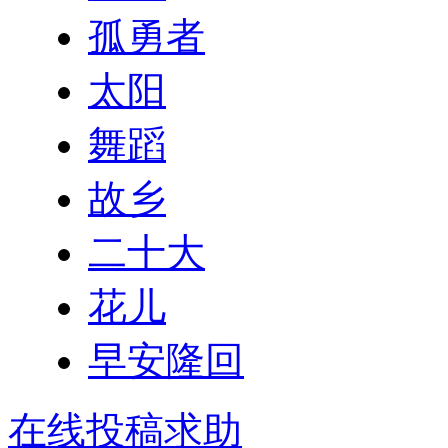
孤勇者
太阳
舞蹈
故乡
二十大
花儿
早安隆回
在线投稿求助