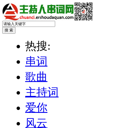
热搜:
串词
歌曲
主持词
爱你
风云