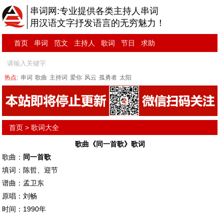
串词网:专业提供各类主持人串词
用汉语文字抒发语言的无穷魅力！
首页
串词
范文
主持人
歌词
节日
求助
热点:
串词
歌曲
主持词
爱你
风云
孤勇者
太阳
首页
>
歌词大全
歌曲《同一首歌》歌词
歌曲：
同一首歌
填词：陈哲、迎节
谱曲：孟卫东
原唱：刘畅
时间：1990年