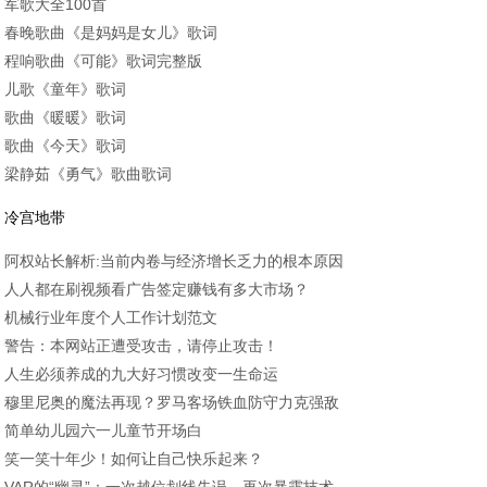
军歌大全100首
春晚歌曲《是妈妈是女儿》歌词
程响歌曲《可能》歌词完整版
儿歌《童年》歌词
歌曲《暖暖》歌词
歌曲《今天》歌词
梁静茹《勇气》歌曲歌词
冷宫地带
阿权站长解析:当前内卷与经济增长乏力的根本原因
人人都在刷视频看广告签定赚钱有多大市场？
机械行业年度个人工作计划范文
警告：本网站正遭受攻击，请停止攻击！
人生必须养成的九大好习惯改变一生命运
穆里尼奥的魔法再现？罗马客场铁血防守力克强敌
简单幼儿园六一儿童节开场白
笑一笑十年少！如何让自己快乐起来？
VAR的“幽灵”：一次越位划线失误，再次暴露技术