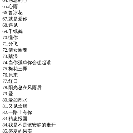
64.感恩的心
65.心雨
66.鲁冰花
67.就是爱你
68.遇见
69.千纸鹤
70.懂你
71.分飞
72.倩女幽魂
73.踏浪
74.当你孤单你会想起谁
75.梅花三弄
76.原来
77.红日
78.阳光总在风雨后
79.爱
80.爱如潮水
81.又见炊烟
82.一路上有你
83.精忠报国
84.我是不是该安静的走开
85.盛夏的果实