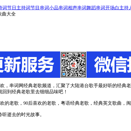
持词
节日主持词
节目串词
小品串词
相声串词
舞蹈串词
开场白
主持
首歌曲大全
欢，串词网经典老歌频道，汇聚了大陆港台歌手最好听的经典老歌
就回到经典老歌里去细细品味吧！
后喜欢的老歌，90后喜欢的老歌，粤语经典老歌，经典英文歌曲，
聆听逝去的时光故事。