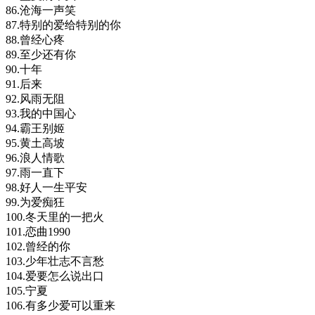
86.沧海一声笑
87.特别的爱给特别的你
88.曾经心疼
89.至少还有你
90.十年
91.后来
92.风雨无阻
93.我的中国心
94.霸王别姬
95.黄土高坡
96.浪人情歌
97.雨一直下
98.好人一生平安
99.为爱痴狂
100.冬天里的一把火
101.恋曲1990
102.曾经的你
103.少年壮志不言愁
104.爱要怎么说出口
105.宁夏
106.有多少爱可以重来