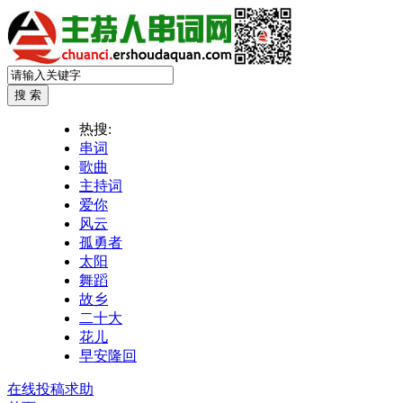
热搜:
串词
歌曲
主持词
爱你
风云
孤勇者
太阳
舞蹈
故乡
二十大
花儿
早安隆回
在线投稿求助