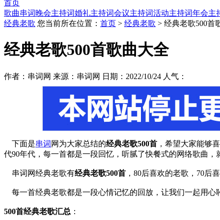
首页
歌曲串词
晚会主持词
婚礼主持词
会议主持词
活动主持词
年会主
经典老歌
您当前所在位置：
首页
>
经典老歌
> 经典老歌500
经典老歌500首歌曲大全
作者：串词网 来源：串词网 日期：2022/10/24 人气：
下面是
串词
网为大家总结的
经典老歌500首
，希望大家能够喜
代90年代，每一首都是一段回忆，听腻了快餐式的网络歌曲，
串词网经典老歌有
经典老歌500首
，80后喜欢的老歌，70
每一首经典老歌都是一段心情记忆的回放，让我们一起用心
500首经典老歌汇总
：