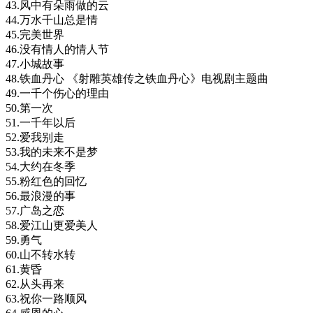
43.风中有朵雨做的云
44.万水千山总是情
45.完美世界
46.没有情人的情人节
47.小城故事
48.铁血丹心 《射雕英雄传之铁血丹心》电视剧主题曲
49.一千个伤心的理由
50.第一次
51.一千年以后
52.爱我别走
53.我的未来不是梦
54.大约在冬季
55.粉红色的回忆
56.最浪漫的事
57.广岛之恋
58.爱江山更爱美人
59.勇气
60.山不转水转
61.黄昏
62.从头再来
63.祝你一路顺风