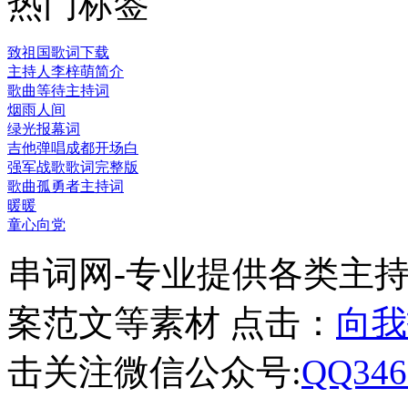
热门标签
致祖国歌词下载
主持人李梓萌简介
歌曲等待主持词
烟雨人间
绿光报幕词
吉他弹唱成都开场白
强军战歌歌词完整版
歌曲孤勇者主持词
暖暖
童心向党
串词网-专业提供各类主
案范文等素材 点击：
向我
击关注微信公众号:
QQ346