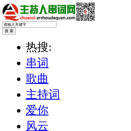
热搜:
串词
歌曲
主持词
爱你
风云