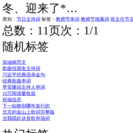
冬、迎来了*…
类别：
节日主持词
标签：
教师节串词
教师节报幕词
班主任节
总数：1
1
页次：1/1
随机标签
加油稿范文
歌曲找朋友主持词
习近平经典语录金句
经典歌曲串词
早安隆回主持人串词
10万阅读量收益
祝福信息
下一站吻别哪年发行的
北京的金山上歌词完整版
当我唱起这首歌串场词