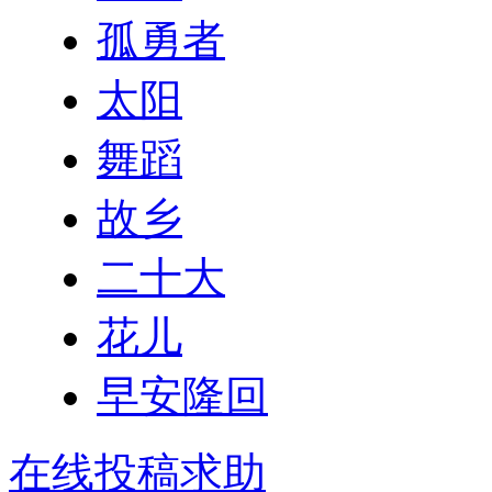
孤勇者
太阳
舞蹈
故乡
二十大
花儿
早安隆回
在线投稿求助