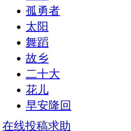
孤勇者
太阳
舞蹈
故乡
二十大
花儿
早安隆回
在线投稿求助