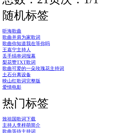
随机标签
听海歌曲
歌曲并肩为家歌词
歌曲你知道我在等你吗
王嘉宁主持人
丢手绢串词报幕
梨花赞TXT歌词
歌曲可爱的一朵玫瑰花主持词
土石分离设备
映山红歌词完整版
爱情电影
热门标签
致祖国歌词下载
主持人李梓萌简介
歌曲等待主持词