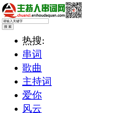
热搜:
串词
歌曲
主持词
爱你
风云