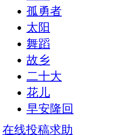
孤勇者
太阳
舞蹈
故乡
二十大
花儿
早安隆回
在线投稿求助