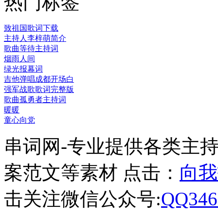
热门标签
致祖国歌词下载
主持人李梓萌简介
歌曲等待主持词
烟雨人间
绿光报幕词
吉他弹唱成都开场白
强军战歌歌词完整版
歌曲孤勇者主持词
暖暖
童心向党
串词网-专业提供各类主
案范文等素材 点击：
向我
击关注微信公众号:
QQ346