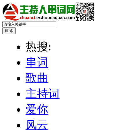
热搜:
串词
歌曲
主持词
爱你
风云