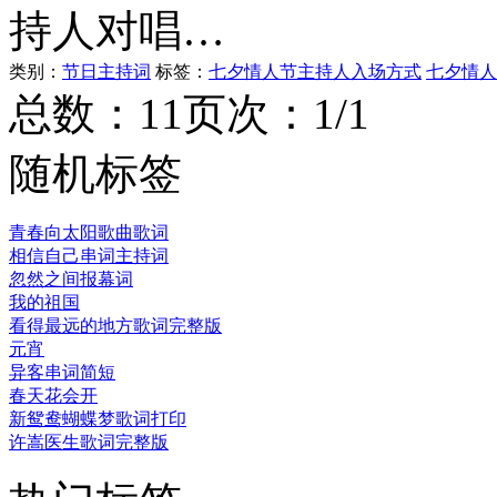
持人对唱…
类别：
节日主持词
标签：
七夕情人节主持人入场方式
七夕情人
总数：1
1
页次：1/1
随机标签
青春向太阳歌曲歌词
相信自己串词主持词
忽然之间报幕词
我的祖国
看得最远的地方歌词完整版
元宵
异客串词简短
春天花会开
新鸳鸯蝴蝶梦歌词打印
许嵩医生歌词完整版