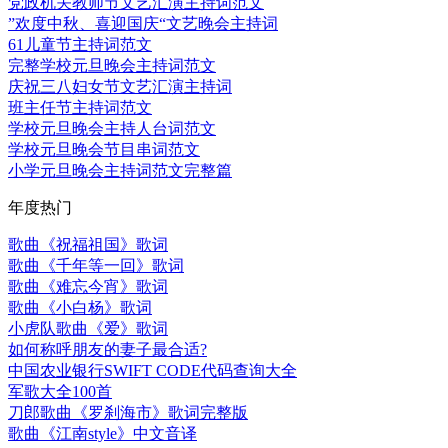
党政机关教师节文艺汇演主持词范文
”欢度中秋、喜迎国庆“文艺晚会主持词
61儿童节主持词范文
完整学校元旦晚会主持词范文
庆祝三八妇女节文艺汇演主持词
班主任节主持词范文
学校元旦晚会主持人台词范文
学校元旦晚会节目串词范文
小学元旦晚会主持词范文完整篇
年度热门
歌曲《祝福祖国》歌词
歌曲《千年等一回》歌词
歌曲《难忘今宵》歌词
歌曲《小白杨》歌词
小虎队歌曲《爱》歌词
如何称呼朋友的妻子最合适?
中国农业银行SWIFT CODE代码查询大全
军歌大全100首
刀郎歌曲《罗刹海市》歌词完整版
歌曲《江南style》中文音译