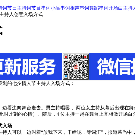
持词
节日主持词
节目串词
小品串词
相声串词
舞蹈串词
开场白
主持
节主持人创意入场方式
式
策划的七夕情人节主持人入场方式：
，边看边向舞台走去。男主持唱罢， 两位女主持从幕后出现在舞
此时此刻的心情）。随后，4 位主持一起在舞台上亮相做开场白
式入场
主持人可以一边叫着“放我下来，干啥呢，等词汇”，报道幕当中