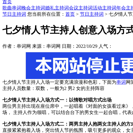
首页
歌曲串词
晚会主持词
婚礼主持词
会议主持词
活动主持词
年会主
节日主持词
您当前所在位置：
首页
>
节日主持词
> 七夕情人
七夕情人节主持人创意入场方
作者：串词网 来源：串词网 日期：2022/10/29 人气：
七夕情人节主持人入场一定要充满浪漫和色彩，下面为
串词
网
主持人员数量：双数，一般为2 男2 女的主持阵容
七夕情人节主持人入场方式一：以情歌对唱方式出场
两位男主持出现在座位席中，一起唱着《对面的女孩看过来》
场， 主持人作为领唱，可以结合台下的男女生一起合唱，代表
七夕情人节主持人入场方式二：两男主持人抱两女主持人的方
直接紧紧抱着入场，突出情人节的氛围，吸引更多的观众，女