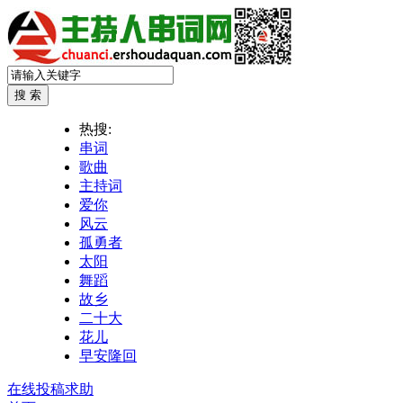
热搜:
串词
歌曲
主持词
爱你
风云
孤勇者
太阳
舞蹈
故乡
二十大
花儿
早安隆回
在线投稿求助