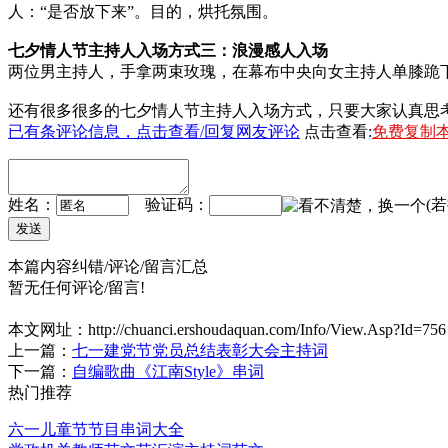
人：“是否放下来”。目的，烘托氛围。
七夕情人节主持人入场方式三：浪漫感人入场
两位男主持人，手拿两束玫瑰，在幕布中央向女主持人单膝跪
还有很多很多的七夕情人节主持人入场方式，只要大家认真思
已有
条评论信息，点击查看/回复网友评论
点击查看:
免费复制
姓名：
验证码：
(
本篇内容纠错/评论/留言汇总
暂无任何评论/留言!
本文网址：
http://chuanci.ershoudaquan.com/Info/View.Asp?Id=756
上一篇：
七一建党节党员总结表彰大会主持词
下一篇：
自编歌曲《江南Style》串词
热门推荐
六一儿童节节目串词大全