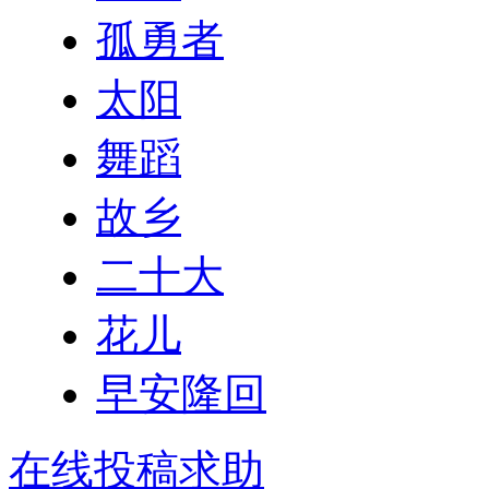
孤勇者
太阳
舞蹈
故乡
二十大
花儿
早安隆回
在线投稿求助