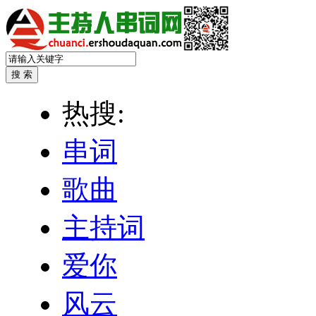
热搜:
串词
歌曲
主持词
爱你
风云