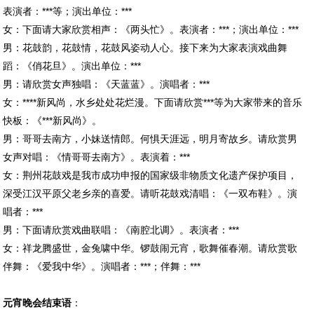
表演者：***等；演出单位：***
女：下面请大家欣赏相声：《两头忙》。表演者：***；演出单位：***
男：花鼓韵，花鼓情，花鼓风姿动人心。接下来为大家表演戏曲舞
蹈：《俏花旦》。演出单位：***
男：请欣赏女声独唱：《天蓝蓝》。演唱者：***
女：****新风尚，水乡处处花烂漫。下面请欣赏***等为大家带来的音乐
快板：《***新风尚》。
男：哥哥去南方，小妹送情郎。何惧天涯远，明月寄故乡。请欣赏男
女声对唱：《情哥哥去南方》。表演着：***
女：荆州花鼓戏是我市成功申报的国家级非物质文化遗产保护项目，
深受江汉平原父老乡亲的喜爱。请听花鼓戏清唱：《一双布鞋》。演
唱者：***
男：下面请欣赏戏曲联唱：《南腔北调》。表演者：***
女：祥龙腾盛世，金兔啸中华。锣鼓闹元宵，歌舞催春潮。请欣赏歌
伴舞：《爱我中华》。演唱者：***；伴舞：***
元宵晚会结束语
：