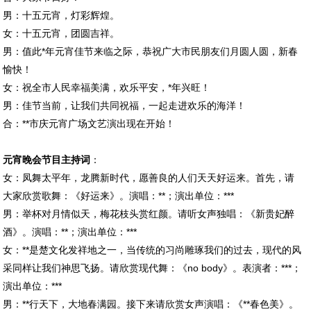
男：十五元宵，灯彩辉煌。
女：十五元宵，团圆吉祥。
男：值此*年元宵佳节来临之际，恭祝广大市民朋友们月圆人圆，新春
愉快！
女：祝全市人民幸福美满，欢乐平安，*年兴旺！
男：佳节当前，让我们共同祝福，一起走进欢乐的海洋！
合：**市庆元宵广场文艺演出现在开始！
元宵晚会节目主持词
：
女：凤舞太平年，龙腾新时代，愿善良的人们天天好运来。首先，请
大家欣赏歌舞：《好运来》。演唱：**；演出单位：***
男：举杯对月情似天，梅花枝头赏红颜。请听女声独唱：《新贵妃醉
酒》。演唱：**；演出单位：***
女：**是楚文化发祥地之一，当传统的习尚雕琢我们的过去，现代的风
采同样让我们神思飞扬。请欣赏现代舞：《no body》。表演者：***；
演出单位：***
男：**行天下，大地春满园。接下来请欣赏女声演唱：《**春色美》。