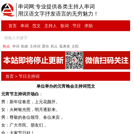
串词网:专业提供各类主持人串词
用汉语文字抒发语言的无穷魅力！
首页
串词
范文
主持人
歌词
节日
求助
热点:
串词
歌曲
主持词
爱你
风云
孤勇者
太阳
首页
>
节日主持词
单位举办的元宵晚会主持词范文
元宵节
主持词
开场白
：
男：新年绽春意，上元花颜开。
女：火树银光照，明月逐影来。
男：尊敬的各位领导、各位来宾，
女：广大市民、朋友们，
合：大家节日好！